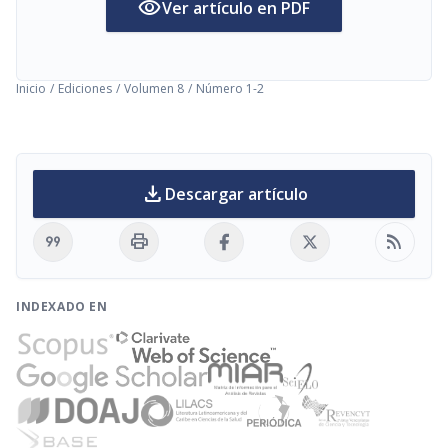
visibility
Ver artículo en PDF
Inicio
/
Ediciones
/
Volumen 8
/
Número 1-2
download
Descargar artículo
format_quote
print
rss_feed
INDEXADO EN