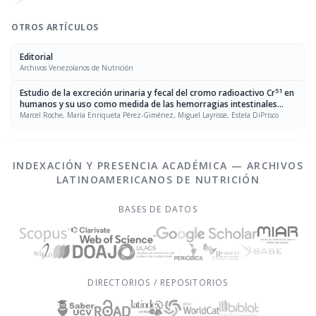
OTROS ARTÍCULOS
Editorial
Archivos Venezolanos de Nutrición
51
Estudio de la excreción urinaria y fecal del cromo radioactivo Cr
en
humanos y su uso como medida de las hemorragias intestinales
asociadas con la infección con anquilostoma
Marcel Roche, María Enriqueta Pérez-Giménez, Miguel Layrisse, Estela DiPrisco
INDEXACIÓN Y PRESENCIA ACADÉMICA — ARCHIVOS
LATINOAMERICANOS DE NUTRICIÓN
BASES DE DATOS
DIRECTORIOS / REPOSITORIOS