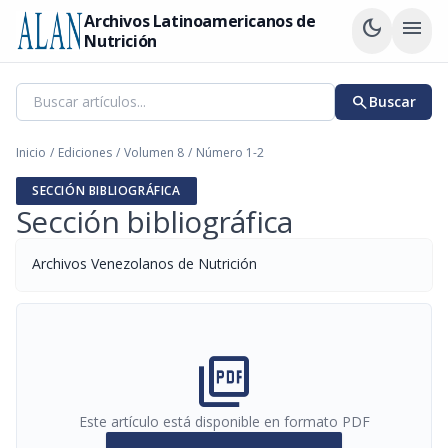
Archivos Latinoamericanos de
dark_mode
menu
Nutrición
search
Buscar
Inicio
/
Ediciones
/
Volumen 8
/
Número 1-2
SECCIÓN BIBLIOGRÁFICA
Sección bibliográfica
Archivos Venezolanos de Nutrición
picture_as_pdf
Este artículo está disponible en formato PDF