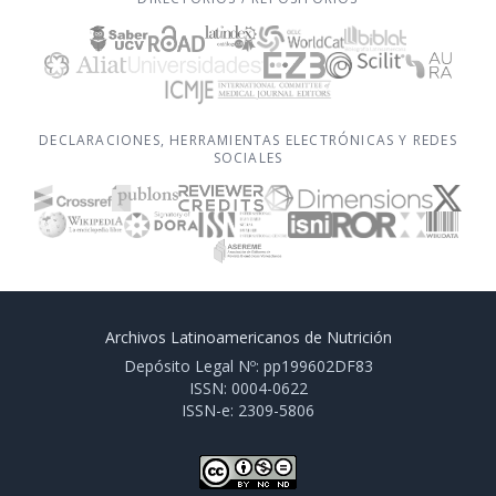
DECLARACIONES, HERRAMIENTAS ELECTRÓNICAS Y REDES
SOCIALES
Archivos Latinoamericanos de Nutrición
Depósito Legal Nº: pp199602DF83
ISSN: 0004-0622
ISSN-e: 2309-5806