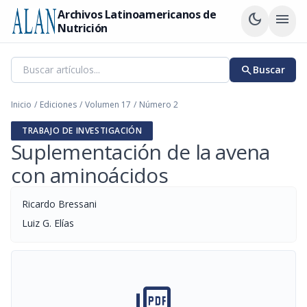
Archivos Latinoamericanos de
dark_mode
menu
Nutrición
search
Buscar
Inicio
/
Ediciones
/
Volumen 17
/
Número 2
TRABAJO DE INVESTIGACIÓN
Suplementación de la avena
con aminoácidos
Ricardo Bressani
Luiz G. Elías
picture_as_pdf