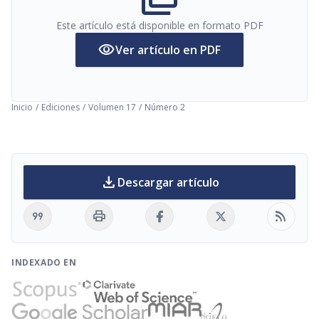
Este artículo está disponible en formato PDF
visibility
Ver artículo en PDF
Inicio
/
Ediciones
/
Volumen 17
/
Número 2
download
Descargar artículo
format_quote
print
rss_feed
INDEXADO EN