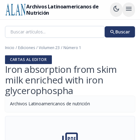
Archivos Latinoamericanos de
dark_mode
menu
Nutrición
search
Buscar
Inicio
/
Ediciones
/
Volumen 23
/
Número 1
CARTAS AL EDITOR
Iron absorption from skim
milk enriched with iron
glycerophospha
Archivos Latinoamericanos de nutrición