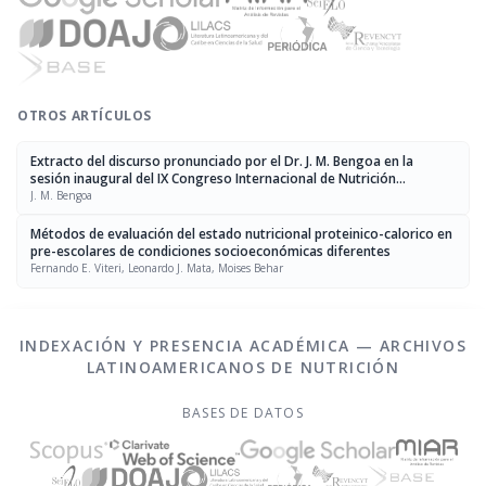
OTROS ARTÍCULOS
Extracto del discurso pronunciado por el Dr. J. M. Bengoa en la
sesión inaugural del IX Congreso Internacional de Nutrición
celebrado en México, del 3 al 9 de septiembre de 1972
J. M. Bengoa
Métodos de evaluación del estado nutricional proteinico-calorico en
pre-escolares de condiciones socioeconómicas diferentes
Fernando E. Viteri, Leonardo J. Mata, Moises Behar
INDEXACIÓN Y PRESENCIA ACADÉMICA — ARCHIVOS
LATINOAMERICANOS DE NUTRICIÓN
BASES DE DATOS