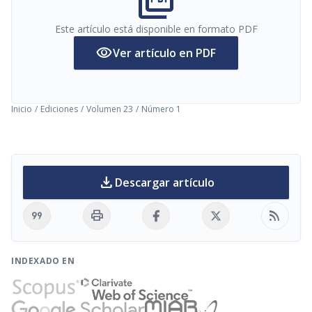
picture_as_pdf
Este artículo está disponible en formato PDF
visibility
Ver artículo en PDF
Inicio
/
Ediciones
/
Volumen 23
/
Número 1
download
Descargar artículo
format_quote
print
rss_feed
INDEXADO EN