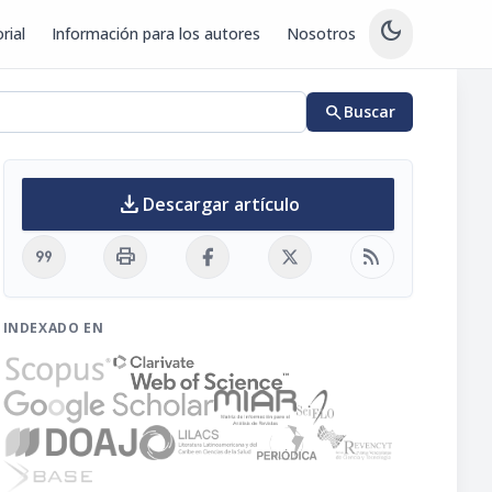
dark_mode
rial
Información para los autores
Nosotros
search
Buscar
download
Descargar artículo
format_quote
print
rss_feed
INDEXADO EN