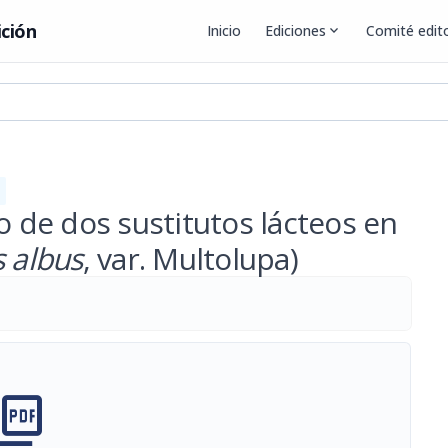
ición
Inicio
Ediciones
expand_more
Comité edito
o de dos sustitutos lácteos en
 albus
, var. Multolupa)
cture_as_pdf