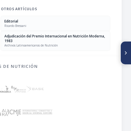
OTROS ARTÍCULOS
Editorial
Ricardo Bressani
Adjudicación del Premio Internacional en Nutrición Moderna,
1983
Archivos Latinoamericanos de Nutrición
SIGUIENTE ARTÍCULO
Utilización de la relación
calcio/creatinina urinaria
como indicador del estado
S DE NUTRICIÓN
nutricional con respecto al
calcio