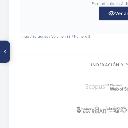
Este artículo está 
visibility
Ver a
Inicio
/
Ediciones
/
Volumen 33
/
Número 3
ARTÍCULO ANTERIOR
Análisis de la semilla Bixa
orellana L. (achiote) y del
desecho generado en la
INDEXACIÓN Y 
extracción de sus pigmentos