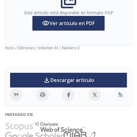
picture_as_pdf
Este artículo está disponible en formato PDF
visibility
Ver artículo en PDF
Inicio
/
Ediciones
/
Volumen 33
/
Número 3
download
Descargar artículo
format_quote
print
rss_feed
INDEXADO EN