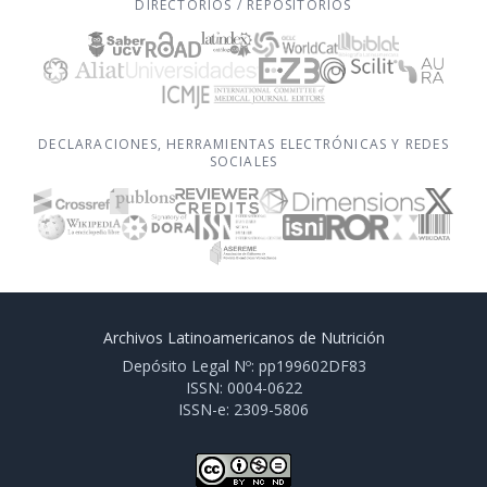
DIRECTORIOS / REPOSITORIOS
DECLARACIONES, HERRAMIENTAS ELECTRÓNICAS Y REDES
SOCIALES
Archivos Latinoamericanos de Nutrición
Depósito Legal Nº: pp199602DF83
ISSN: 0004-0622
ISSN-e: 2309-5806