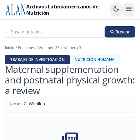
Archivos Latinoamericanos de
dark_mode
menu
Nutrición
search
Buscar
Inicio
/
Ediciones
/
Volumen 33
/
Número 3
TRABAJO DE INVESTIGACIÓN
NUTRICIÓN HUMANA
Maternal supplementation
and postnatal physical growth:
a review
James C. Wohlleb