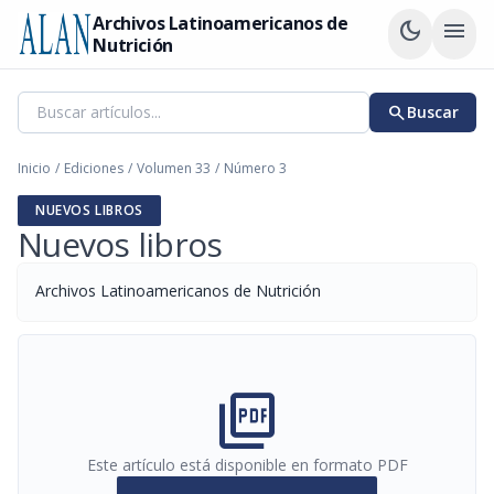
Archivos Latinoamericanos de
dark_mode
menu
Nutrición
search
Buscar
Inicio
/
Ediciones
/
Volumen 33
/
Número 3
NUEVOS LIBROS
Nuevos libros
Archivos Latinoamericanos de Nutrición
picture_as_pdf
Este artículo está disponible en formato PDF