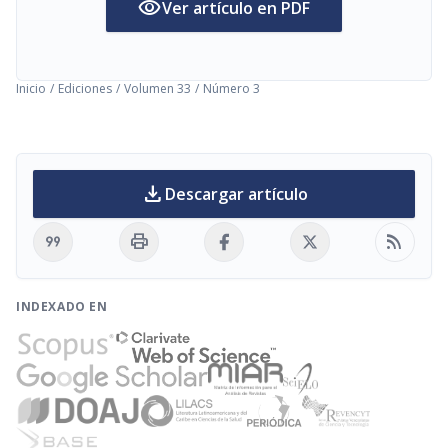
visibility
Ver artículo en PDF
Inicio
/
Ediciones
/
Volumen 33
/
Número 3
download
Descargar artículo
format_quote
print
rss_feed
INDEXADO EN