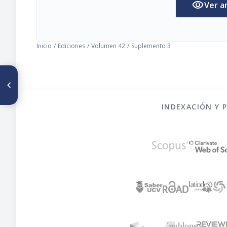
visibility
Ver a
Inicio
/
Ediciones
/
Volumen 42
/
Suplemento 3
ARTÍCULO ANTERIOR
Pobreza alimentaria en
América Latina
INDEXACIÓN Y 