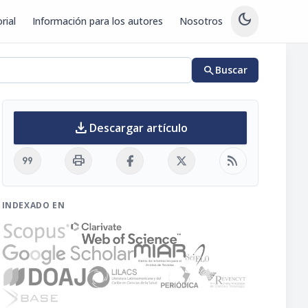
dark_mode
rial
Información para los autores
Nosotros
search
Buscar
download
Descargar artículo
format_quote
print
rss_feed
INDEXADO EN