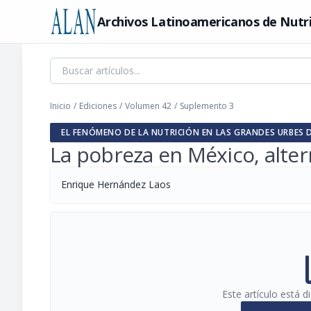
Archivos Latinoamericanos de Nutr
Inicio
/
Ediciones
/
Volumen 42
/
Suplemento 3
EL FENÓMENO DE LA NUTRICIÓN EN LAS GRANDES URBES DE
La pobreza en México, alter
Enrique Hernández Laos
pi
Este artículo está 