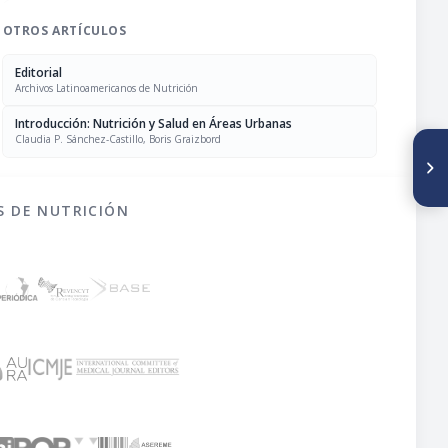
OTROS ARTÍCULOS
Editorial
Archivos Latinoamericanos de Nutrición
Introducción: Nutrición y Salud en Áreas Urbanas
Claudia P. Sánchez-Castillo, Boris Graizbord
SIGUIENTE ARTÍCULO
Consumo alimentario de los
pobres urbanos: modelos de
intervención basados en la
S DE NUTRICIÓN
experiencia de la Ciudad de
México