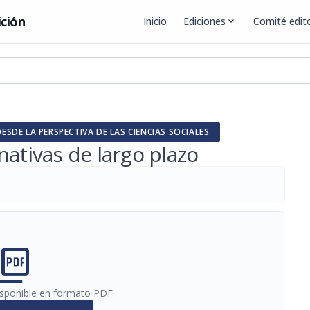
ición
Inicio
Ediciones
expand_more
Comité edito
SDE LA PERSPECTIVA DE LAS CIENCIAS SOCIALES
nativas de largo plazo
cture_as_pdf
disponible en formato PDF