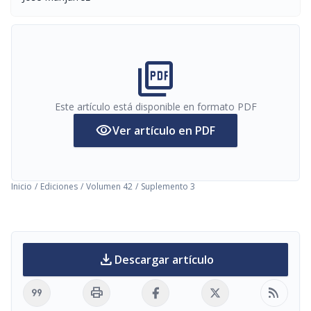
picture_as_pdf
Este artículo está disponible en formato PDF
visibility
Ver artículo en PDF
Inicio
/
Ediciones
/
Volumen 42
/
Suplemento 3
download
Descargar artículo
format_quote
print
rss_feed