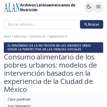
Archivos Latinoamericanos de
dark_mode
menu
Nutrición
search
Buscar
Inicio
/
Ediciones
/
Volumen 42
/
Suplemento 3
EL FENÓMENO DE LA NUTRICIÓN EN LAS GRANDES URBES
DESDE LA PERSPECTIVA DE LAS CIENCIAS SOCIALES
Consumo alimentario de los
pobres urbanos: modelos de
intervención basados en la
experiencia de la Ciudad de
México
Clara Jusidman
Jose Manjarrez