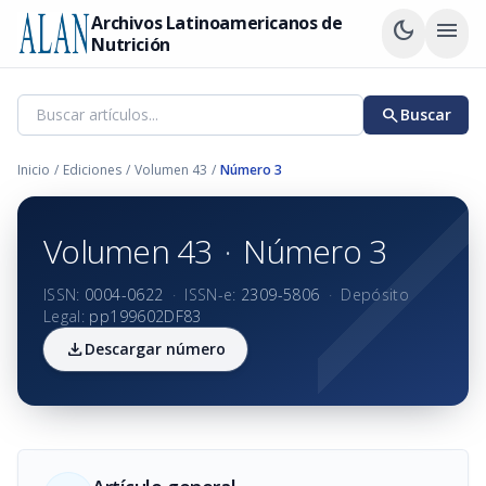
Archivos Latinoamericanos de
dark_mode
menu
Nutrición
search
Buscar
Inicio
/
Ediciones
/
Volumen 43
/
Número 3
Volumen 43
·
Número 3
ISSN:
0004-0622
·
ISSN-e:
2309-5806
·
Depósito
Legal:
pp199602DF83
download
Descargar número