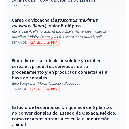
LATINFOODS - COMPOSICIÓN DE ALIMENTOS
3 artículos
Carne de vizcacha (
Lagostomus maximus
maximus Blainv
). Valor Biológico
Mirta L de Arellano
,
Juan M Luco
,
Silvia Fernández
,
Yolanda
Micalizzi
,
Mónica Fisetti
,
Julia B. Lucero
,
Sara Mucciarelli
ESPAÑOL
Artículo en PDF
picture_as_pdf
Fibra dietética soluble, insoluble y total en
cereales, productos derivados de su
procesamiento y en productos comerciales a
base de cereales
Elba Sangronis
,
María Alejandra Rebolledo
ESPAÑOL
Artículo en PDF
picture_as_pdf
Estudio de la composición química de 6 plantas
no convencionales del Estado de Oaxaca, México,
como recursos potenciales en la alimentación
animal