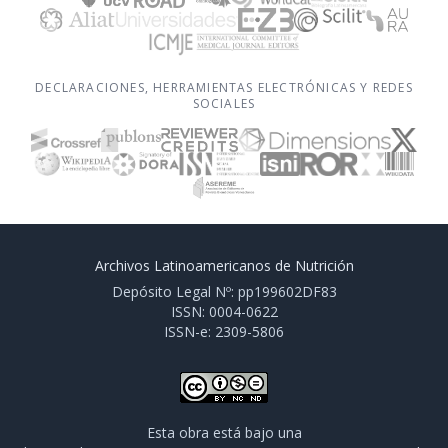
DECLARACIONES, HERRAMIENTAS ELECTRÓNICAS Y REDES
SOCIALES
Archivos Latinoamericanos de Nutrición
Depósito Legal Nº: pp199602DF83
ISSN: 0004-0622
ISSN-e: 2309-5806
Esta obra está bajo una