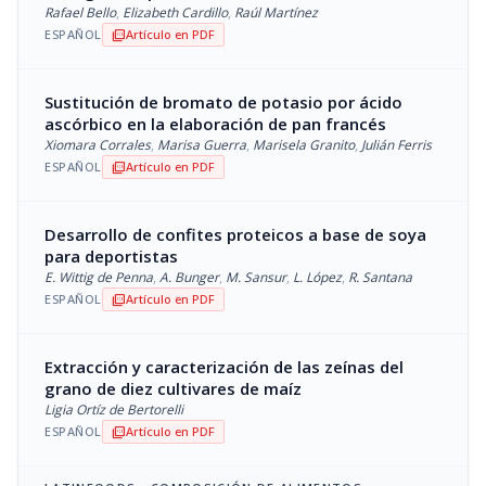
Rafael Bello
,
Elizabeth Cardillo
,
Raúl Martínez
ESPAÑOL
Artículo en PDF
picture_as_pdf
Sustitución de bromato de potasio por ácido
ascórbico en la elaboración de pan francés
Xiomara Corrales
,
Marisa Guerra
,
Marisela Granito
,
Julián Ferris
ESPAÑOL
Artículo en PDF
picture_as_pdf
Desarrollo de confites proteicos a base de soya
para deportistas
E. Wittig de Penna
,
A. Bunger
,
M. Sansur
,
L. López
,
R. Santana
ESPAÑOL
Artículo en PDF
picture_as_pdf
Extracción y caracterización de las zeínas del
grano de diez cultivares de maíz
Ligia Ortíz de Bertorelli
ESPAÑOL
Artículo en PDF
picture_as_pdf