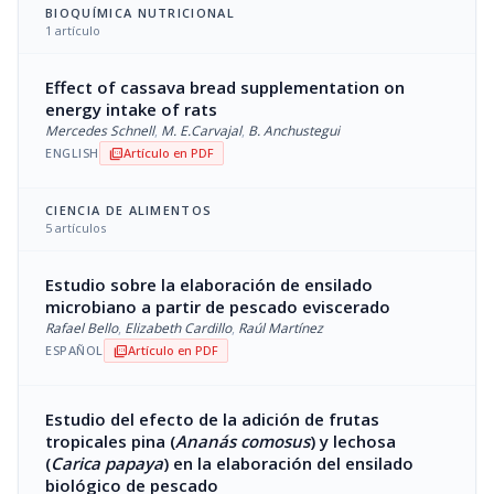
BIOQUÍMICA NUTRICIONAL
1 artículo
Effect of cassava bread supplementation on
energy intake of rats
Mercedes Schnell
,
M. E.Carvajal
,
B. Anchustegui
ENGLISH
Artículo en PDF
picture_as_pdf
CIENCIA DE ALIMENTOS
5 artículos
Estudio sobre la elaboración de ensilado
microbiano a partir de pescado eviscerado
Rafael Bello
,
Elizabeth Cardillo
,
Raúl Martínez
ESPAÑOL
Artículo en PDF
picture_as_pdf
Estudio del efecto de la adición de frutas
tropicales pina (
Ananás comosus
) y lechosa
(
Carica papaya
) en la elaboración del ensilado
biológico de pescado