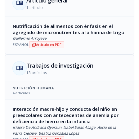
Artículo general
menu_book
1 artículo
Nutrificación de alimentos con énfasis en el
agregado de micronutrientes a la harina de trigo
Guillermo Arroyave
ESPAÑOL
Artículo en PDF
picture_as_pdf
Trabajos de investigación
menu_book
13 artículos
NUTRICIÓN HUMANA
4 artículos
Interacción madre-hijo y conducta del niño en
preescolares con antecedentes de anemia por
deficiencia de hierro en la infancia
Isidora De Andraca Oyarzun
,
Isabel Salas Aliaga
,
Alicia de la
Parra Cieciwa
,
Beatriz González López