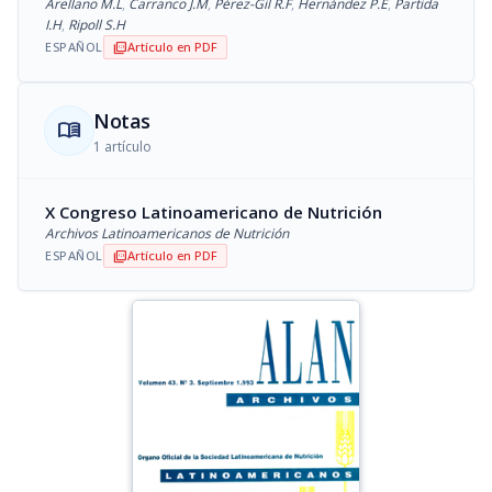
Arellano M.L
,
Carranco J.M
,
Pérez-Gil R.F
,
Hernández P.E
,
Partida
I.H
,
Ripoll S.H
ESPAÑOL
Artículo en PDF
picture_as_pdf
Notas
menu_book
1 artículo
X Congreso Latinoamericano de Nutrición
Archivos Latinoamericanos de Nutrición
ESPAÑOL
Artículo en PDF
picture_as_pdf