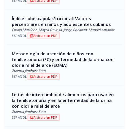
ESPAÑOL
Artículo en PDF
picture_as_pdf
Índice subescapular/tricipital: Valores
percentilares en niños y adolescentes cubanos
Emilio Martínez
,
Mayra Devesa
,
Jorge Bacallao
,
Manuel Amador
ESPAÑOL
Artículo en PDF
picture_as_pdf
Metodología de atención de niños con
fenilcetonuria (FC) y enfermedad de la orina con
olor a miel de arce (EOMA)
Zulema Jiménez Soto
ESPAÑOL
Artículo en PDF
picture_as_pdf
Listas de intercambio de alimentos para usar en
la fenilcetonuria y en la enfermedad de la orina
con olor a miel de arce
Zulema Jiménez Soto
ESPAÑOL
Artículo en PDF
picture_as_pdf