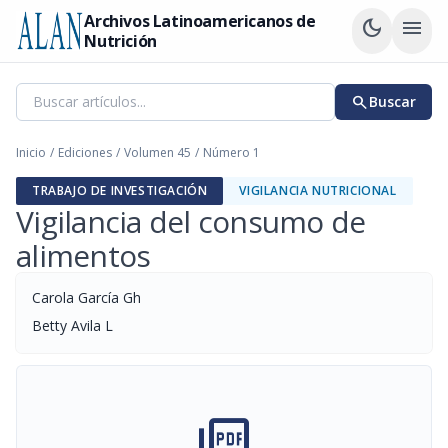
Archivos Latinoamericanos de
dark_mode
menu
Nutrición
search
Buscar
Inicio
/
Ediciones
/
Volumen 45
/
Número 1
TRABAJO DE INVESTIGACIÓN
VIGILANCIA NUTRICIONAL
Vigilancia del consumo de
alimentos
Carola García Gh
Betty Avila L
picture_as_pdf