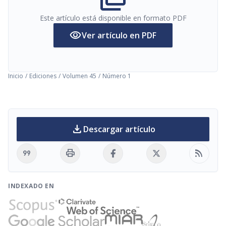
Este artículo está disponible en formato PDF
visibility
Ver artículo en PDF
Inicio
/
Ediciones
/
Volumen 45
/
Número 1
download
Descargar artículo
format_quote
print
rss_feed
INDEXADO EN