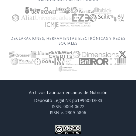
DECLARACIONES, HERRAMIENTAS ELECTRÓNICAS Y REDES
SOCIALES
Archivos Latinoamericanos de Nutrición
Depósito Legal Nº: pp199602DF83
ISSN: 0004-0622
ISSN-e: 2309-5806