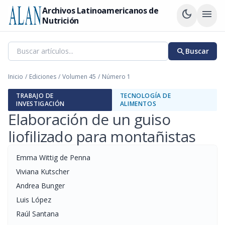
Archivos Latinoamericanos de
dark_mode
menu
Nutrición
search
Buscar
Inicio
/
Ediciones
/
Volumen 45
/
Número 1
TRABAJO DE
TECNOLOGÍA DE
INVESTIGACIÓN
ALIMENTOS
Elaboración de un guiso
liofilizado para montañistas
Emma Wittig de Penna
Viviana Kutscher
Andrea Bunger
Luis López
Raúl Santana