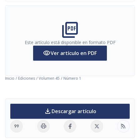
picture_as_pdf
Este artículo está disponible en formato PDF
visibility
Ver artículo en PDF
Inicio
/
Ediciones
/
Volumen 45
/
Número 1
download
Descargar artículo
format_quote
print
rss_feed