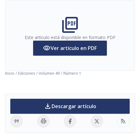
picture_as_pdf
Este artículo está disponible en formato PDF
visibility
Ver artículo en PDF
Inicio
/
Ediciones
/
Volumen 49
/
Número 1
download
Descargar artículo
format_quote
print
rss_feed