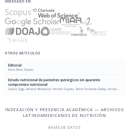
INDEXADO EN
OTROS ARTÍCULOS
Editorial
Alirio Pérez Román
Estado nutricional de pacientes quirúrgicos sin aparente
compromiso nutricional
Liliana Zago, Adriana Weisstaub, Hernán Dupraz, María Fernanda Godoy, Fernando
Gasali, Carlos Dirube, Nora H. Slobodianik, María Luz de Pórtela, Francisco Torino,
María Esther Río
INDEXACIÓN Y PRESENCIA ACADÉMICA — ARCHIVOS
LATINOAMERICANOS DE NUTRICIÓN
BASES DE DATOS