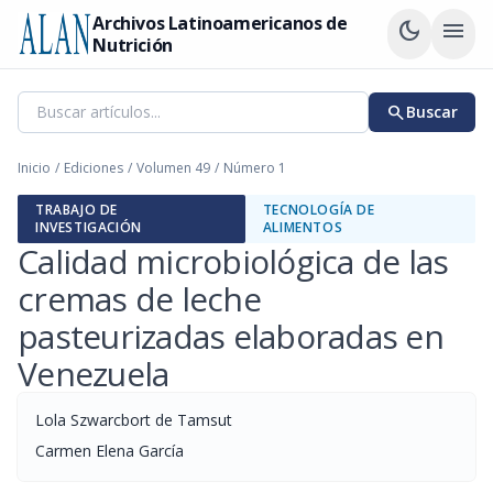
Archivos Latinoamericanos de
dark_mode
menu
Nutrición
search
Buscar
Inicio
/
Ediciones
/
Volumen 49
/
Número 1
TRABAJO DE
TECNOLOGÍA DE
INVESTIGACIÓN
ALIMENTOS
Calidad microbiológica de las
cremas de leche
pasteurizadas elaboradas en
Venezuela
Lola Szwarcbort de Tamsut
Carmen Elena García