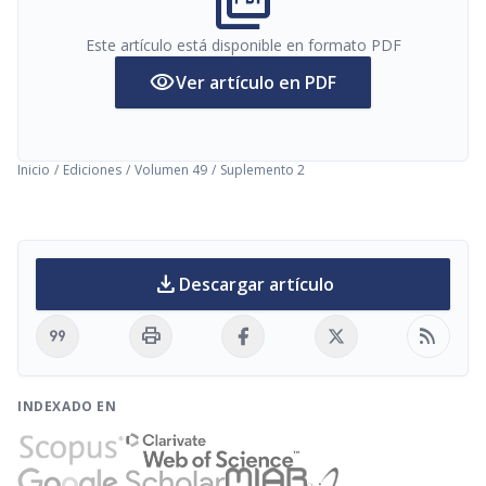
picture_as_pdf
Este artículo está disponible en formato PDF
visibility
Ver artículo en PDF
Inicio
/
Ediciones
/
Volumen 49
/
Suplemento 2
download
Descargar artículo
format_quote
print
rss_feed
INDEXADO EN