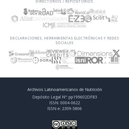
DIRECTORIOS / REPOSITORIOS
DECLARACIONES, HERRAMIENTAS ELECTRÓNICAS Y REDES
SOCIALES
Archivos Latinoamericanos de Nutrición
Depósito Legal Nº: pp199602DF83
ISSN: 0004-0622
ISSN-e: 2309-5806