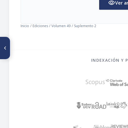
visibility
Ver a
Inicio
/
Ediciones
/
Volumen 49
/
Suplemento 2
ARTÍCULO ANTERIOR
Iron fortification with special
reference to the role of iron
EDTA
INDEXACIÓN Y 