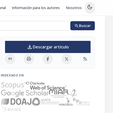
dark_mode
rial
Información para los autores
Nosotros
search
Buscar
download
Descargar artículo
format_quote
print
rss_feed
INDEXADO EN