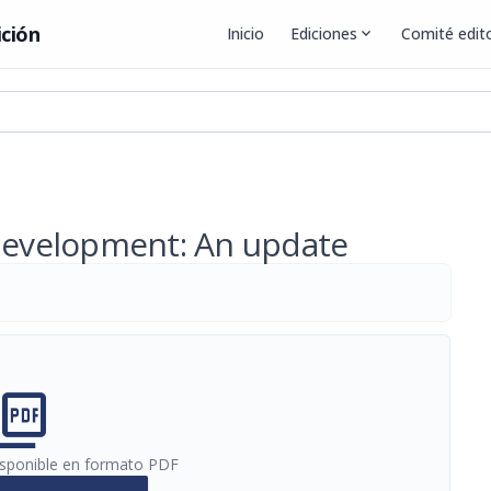
ición
Inicio
Ediciones
expand_more
Comité edito
 development: An update
cture_as_pdf
disponible en formato PDF