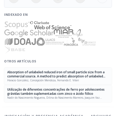
INDEXADO EN
OTROS ARTÍCULOS
Absorption of unlabeled reduced iron of small particle size from a
commercial source. A method to predict absorption of unlabeled
iron compounds in humans
Horacio González, Concepción Mendoza, Fernando E. Viteri
Utilizaçâo de diferentes concentraçôes de ferro por adolescentes
grávidas também suplementadas com zinco e ácido fólico
Nadir do Nascimiento Nogueira, Dilina do Nascimento Marreiro, Joaquim Vaz
Párente, Silvia M. Franciscato Cozzolino