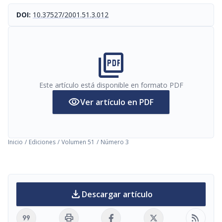
DOI:
10.37527/2001.51.3.012
picture_as_pdf
Este artículo está disponible en formato PDF
visibility
Ver artículo en PDF
Inicio
/
Ediciones
/
Volumen 51
/
Número 3
download
Descargar artículo
format_quote
print
rss_feed