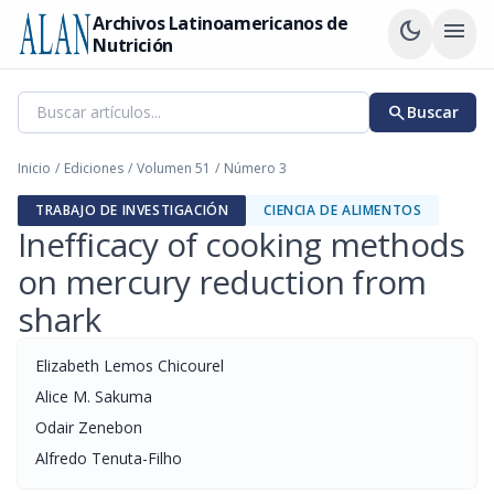
Archivos Latinoamericanos de
dark_mode
menu
Nutrición
search
Buscar
Inicio
/
Ediciones
/
Volumen 51
/
Número 3
TRABAJO DE INVESTIGACIÓN
CIENCIA DE ALIMENTOS
Inefficacy of cooking methods
on mercury reduction from
shark
Elizabeth Lemos Chicourel
Alice M. Sakuma
Odair Zenebon
Alfredo Tenuta-Filho