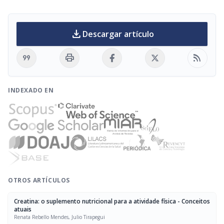
download
Descargar artículo
format_quote
print
rss_feed
INDEXADO EN
OTROS ARTÍCULOS
Creatina: o suplemento nutricional para a atividade física - Conceitos
atuais
Renata Rebello Mendes, Julio Tirapegui