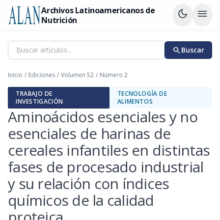
Archivos Latinoamericanos de
dark_mode
menu
Nutrición
search
Buscar
Inicio
/
Ediciones
/
Volumen 52
/
Número 2
TRABAJO DE
TECNOLOGÍA DE
INVESTIGACIÓN
ALIMENTOS
Aminoácidos esenciales y no
esenciales de harinas de
cereales infantiles en distintas
fases de procesado industrial
y su relación con índices
químicos de la calidad
proteica