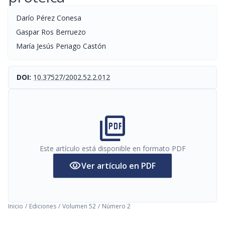
Darío Pérez Conesa
Gaspar Ros Berruezo
María Jesús Periago Castón
DOI:
10.37527/2002.52.2.012
picture_as_pdf
Este artículo está disponible en formato PDF
visibility
Ver artículo en PDF
Inicio
/
Ediciones
/
Volumen 52
/
Número 2