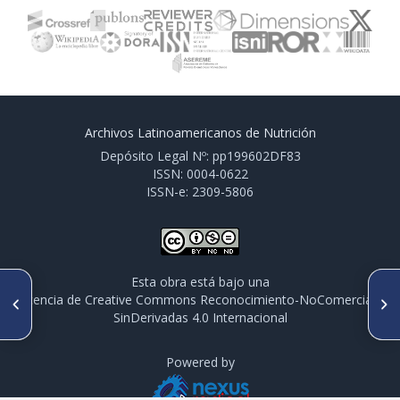
Archivos Latinoamericanos de Nutrición
Depósito Legal Nº: pp199602DF83
ISSN: 0004-0622
ISSN-e: 2309-5806
Esta obra está bajo una
ARTÍCULO ANTERIOR
SIGUIENTE ARTÍCULO
licencia de Creative Commons Reconocimiento-NoComercial-
Efecto del escaldado y
Cholesterol and fatty acids
SinDerivadas 4.0 Internacional
recubrimiento higroscópico
profile of Brazilian commercial
sobre la calidad de
chicken giblets
zanahorias (Daucus carota
var. Chantenay) pre-cortadas
Powered by
durante el almacenamiento