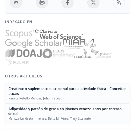
format_quote
print
rss_feed
INDEXADO EN
OTROS ARTÍCULOS
Creatina: o suplemento nutricional para a atividade física - Conceitos
atuais
Renata Rebello Mendes, Julio Tirapegui
Adiposidad y patrón de grasa en jóvenes venezolanos por estrato
social
Maritza Landaeta- Jiménez, Betty M. Pérez, Ynay Escalante