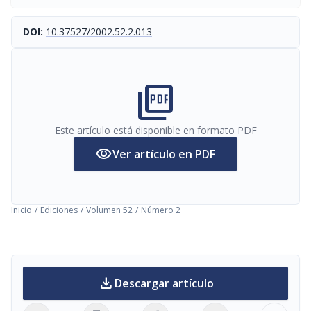
DOI:
10.37527/2002.52.2.013
picture_as_pdf
Este artículo está disponible en formato PDF
visibility
Ver artículo en PDF
Inicio
/
Ediciones
/
Volumen 52
/
Número 2
download
Descargar artículo