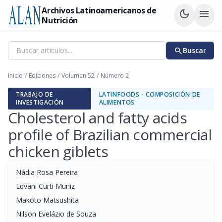
Archivos Latinoamericanos de
dark_mode
menu
Nutrición
search
Buscar
Inicio
/
Ediciones
/
Volumen 52
/
Número 2
TRABAJO DE
LATINFOODS - COMPOSICIÓN DE
INVESTIGACIÓN
ALIMENTOS
Cholesterol and fatty acids
profile of Brazilian commercial
chicken giblets
Nádia Rosa Pereira
Edvani Curti Muniz
Makoto Matsushita
Nilson Evelázio de Souza