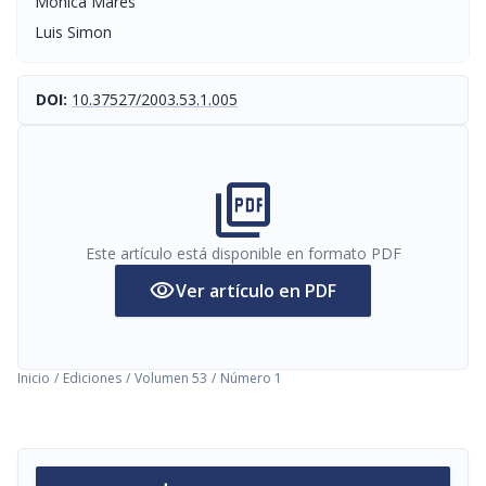
Monica Mares
Luis Simon
DOI:
10.37527/2003.53.1.005
picture_as_pdf
Este artículo está disponible en formato PDF
visibility
Ver artículo en PDF
Inicio
/
Ediciones
/
Volumen 53
/
Número 1