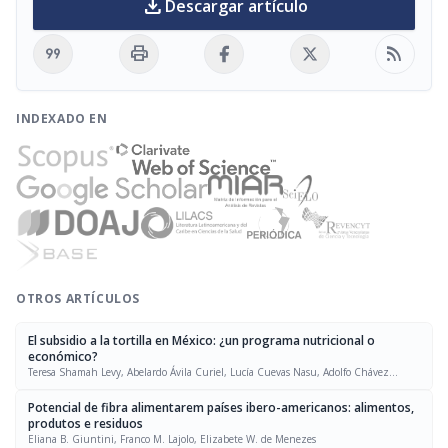
download
Descargar artículo
format_quote
print
rss_feed
INDEXADO EN
OTROS ARTÍCULOS
El subsidio a la tortilla en México: ¿un programa nutricional o
económico?
Teresa Shamah Levy, Abelardo Ávila Curiel, Lucía Cuevas Nasu, Adolfo Chávez
Villasana, Marco Antonio Ávila Arcos, Carlota Fernández Mendoza
Potencial de fibra alimentarem países ibero-americanos: alimentos,
produtos e residuos
Eliana B. Giuntini, Franco M. Lajolo, Elizabete W. de Menezes