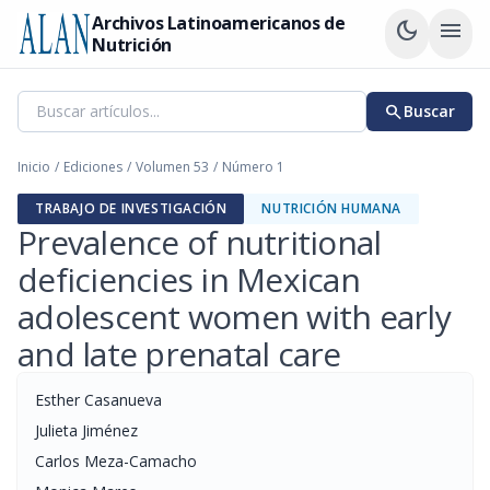
Archivos Latinoamericanos de
dark_mode
menu
Nutrición
search
Buscar
Inicio
/
Ediciones
/
Volumen 53
/
Número 1
TRABAJO DE INVESTIGACIÓN
NUTRICIÓN HUMANA
Prevalence of nutritional
deficiencies in Mexican
adolescent women with early
and late prenatal care
Esther Casanueva
Julieta Jiménez
Carlos Meza-Camacho