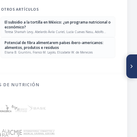
OTROS ARTÍCULOS
El subsidio a la tortilla en México: ¿un programa nutricional o
económico?
Teresa Shamah Levy, Abelardo Ávila Curiel, Lucía Cuevas Nasu, Adolfo
Chávez Villasana, Marco Antonio Ávila Arcos, Carlota Fernández Mendoza
Potencial de fibra alimentarem países ibero-americanos:
alimentos, produtos e residuos
Eliana B. Giuntini, Franco M. Lajolo, Elizabete W. de Menezes
SIGUIENTE ARTÍCULO
Efeto de um novo produto
fermentado de soja sobre os
lípides séricos de homens
adultos norm o
S DE NUTRICIÓN
colesterolémicos