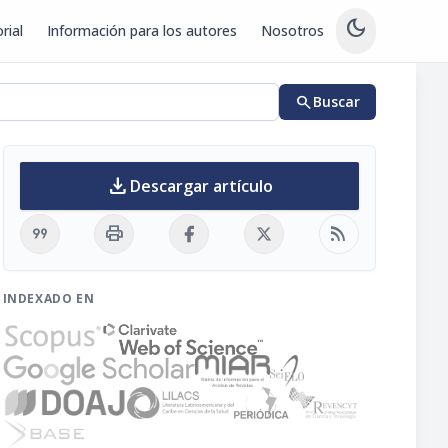
dark_mode
rial
Información para los autores
Nosotros
search
Buscar
download
Descargar artículo
format_quote
print
rss_feed
INDEXADO EN