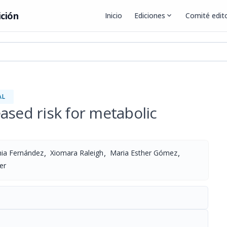
ición
Inicio
Ediciones
expand_more
Comité edito
AL
ased risk for metabolic
,
,
,
inia Fernández
Xiomara Raleigh
Maria Esther Gómez
er