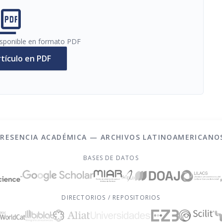
cture_as_pdf
disponible en formato PDF
rtículo en PDF
PRESENCIA ACADÉMICA — ARCHIVOS LATINOAMERICANO
BASES DE DATOS
DIRECTORIOS / REPOSITORIOS