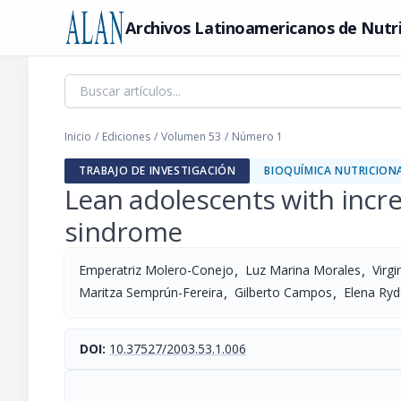
Archivos Latinoamericanos de Nutr
Inicio
/
Ediciones
/
Volumen 53
/
Número 1
TRABAJO DE INVESTIGACIÓN
BIOQUÍMICA NUTRICION
Lean adolescents with incre
sindrome
,
,
Emperatriz Molero-Conejo
Luz Marina Morales
Virg
,
,
Maritza Semprún-Fereira
Gilberto Campos
Elena Ryd
DOI:
10.37527/2003.53.1.006