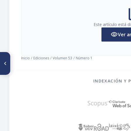
pi
Este artículo está 
visibility
Ver a
ARTÍCULO ANTERIOR
Inicio
/
Ediciones
/
Volumen 53
/
Número 1
Prevalence of nutritional
deficiencies in Mexican
adolescent women with early
and late prenatal care
INDEXACIÓN Y 