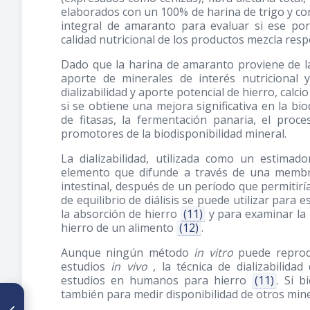
elaborados con un 100% de harina de trigo y co
integral de amaranto para evaluar si ese porc
calidad nutricional de los productos mezcla resp
Dado que la harina de amaranto proviene de la
aporte de minerales de interés nutricional y
dializabilidad y aporte potencial de hierro, calc
si se obtiene una mejora significativa en la bi
de fitasas, la fermentación panaria, el proc
promotores de la biodisponibilidad mineral.
La dializabilidad, utilizada como un estimad
elemento que difunde a través de una membr
intestinal, después de un período que permitiría
de equilibrio de diálisis se puede utilizar par
la absorción de hierro
(11)
y para examinar la 
hierro de un alimento
(12)
.
Aunque ningún método
in vitro
puede reprodu
estudios
in vivo
, la técnica de dializabilida
estudios en humanos para hierro
(11)
. Si b
también para medir disponibilidad de otros mine
ARTÍCULO ANTERIOR
Evaluación de la posible