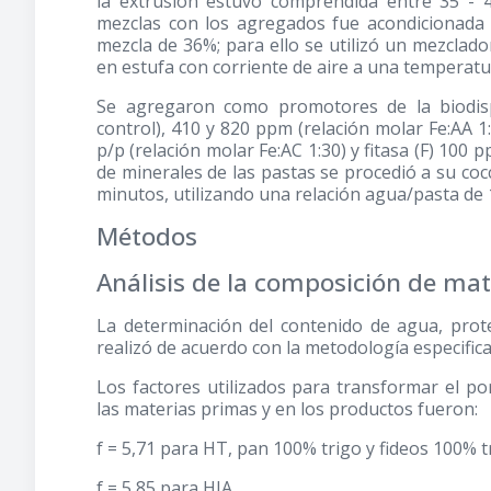
la extrusión estuvo comprendida entre 35 - 
mezclas con los agregados fue acondicionad
mezcla de 36%; para ello se utilizó un mezclad
en estufa con corriente de aire a una temperatu
Se agregaron como promotores de la biodispo
control), 410 y 820 ppm (relación molar Fe:AA 1:1
p/p (relación molar Fe:AC 1:30) y fitasa (F) 100 p
de minerales de las pastas se procedió a su coc
minutos, utilizando una relación agua/pasta de 1
Métodos
Análisis de la composición de ma
La determinación del contenido de agua, proteín
realizó de acuerdo con la metodología especifi
Los factores utilizados para transformar el p
las materias primas y en los productos fueron:
f = 5,71 para HT, pan 100% trigo y fideos 100% t
f = 5,85 para HIA.