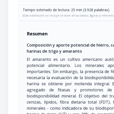
Tiempo estimado de lectura: 25 min (3.928 palabras)
(Esta estimación no incluye el texto de las tablas, figuras y referenc
Resumen
Composición y aporte potencial de hierro, ca
harinas de trigo y amaranto
El amaranto es un cultivo americano autó
potencial alimentario. Los minerales a
importantes. Sin embargo, la presencia de f
necesaria la evaluación de la biodisponibilid
harina se obtiene por molienda integral.
agregado de fitasas y promotores de la
biodisponibilidad mineral. El objetivo del t
cenizas, lípidos, fibra dietaria total (FDT)
minerales - como indicadora de su biodispon