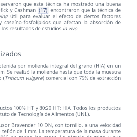
 observaron que esta técnica ha mostrado una buena
efick y Cashman
(17)
encontraron que la técnica de
ning
útil para evaluar el efecto de ciertos factores
a y caseíno-fosfolípidos que afectan la absorción de
 los resultados de estudios
in vivo.
lizados
btenida por molienda integral del grano (HIA) en un
mm. Se realizó la molienda hasta que toda la muestra
 (
Triticum vulgare
) comercial con 75% de extracción
ductos 100% HT y 80:20 HT: HIA. Todos los productos
tituto de Tecnología de Alimentos (UNL).
usor Bravender 10 DN, con tornillo, a una velocidad
de teflón de 1 mm. La temperatura de la masa durante