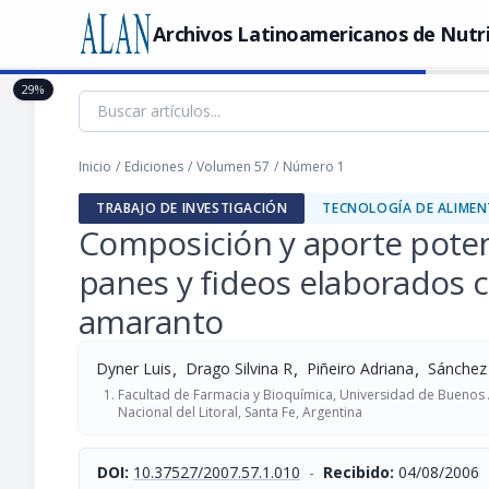
Archivos Latinoamericanos de Nutr
29%
Inicio
/
Ediciones
/
Volumen 57
/
Número 1
TRABAJO DE INVESTIGACIÓN
TECNOLOGÍA DE ALIME
Composición y aporte potenci
panes y fideos elaborados c
amaranto
,
,
,
Dyner Luis
Drago Silvina R
Piñeiro Adriana
Sánchez
Facultad de Farmacia y Bioquímica, Universidad de Buenos A
Nacional del Litoral, Santa Fe, Argentina
DOI:
10.37527/2007.57.1.010
-
Recibido:
04/08/2006