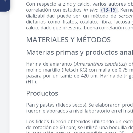
Con respecto a zinc y calcio, varios autores
adulteración de mieles de
correlación con estudios
in vivo
(13-16)
. Kern
abeja comerciales de origen
costarricense al compararlas
dializabilidad puede ser un método de
scree
con mieles artesanales
dietarios como fitatos, oxalato, fibra, lactos
provenientes de apiarios
calcio, dado que presenta buena correlación con
específicos
MATERIALES Y MÉTODOS
Materias primas y productos ana
Harina de amaranto (
Amaranthus caudatus
) o
molino martillo (Retsch KG) con malla de 0.75 
pasara por un tamiz de 420 um. Harina de trigo
(HT).
Productos
Pan y pastas (fideos secos). Se elaboraron pro
fueron elaborados a nivel laboratorio en el Ins
Los fideos fueron obtenidos utilizando un extr
de rotación de 60 rpm; se utilizó una boquilla 