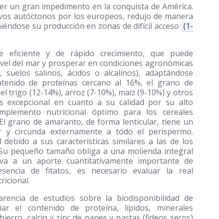
ser un gran impedimento en la conquista de América.
tivos autóctonos por los europeos, redujo de manera
niéndose su producción en zonas de difícil acceso
(1-
e eficiente y de rápido crecimiento, que puede
nivel del mar y prosperar en condiciones agronómicas
, suelos salinos, ácidos o alcalinos), adaptándose
ntenido de proteínas cercano al 16%, el grano de
trigo (12-14%), arroz (7-10%), maíz (9-10%) y otros
s excepcional en cuanto a su calidad por su alto
omplemento nutricional óptimo para los cereales
El grano de amaranto, de forma lenticular, tiene un
r y circunda externamente a todo el perispermo.
ebido a sus características similares a las de los
 Su pequeño tamaño obliga a una molienda integral
eva a un aporte cuantitativamente importante de
sencia de fitatos, es necesario evaluar la real
ricional.
rencia de estudios sobre la biodisponibilidad de
ar el contenido de proteína, lípidos, minerales
hierro, calcio y zinc de panes y pastas (fideos secos)