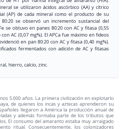
zo de HT por harina integral de amaranto (HIA).
ral se utilizaron ácidos ascórbico (AA) y cítrico
ncial (AP) de cada mineral como el producto de su
es 80:20 se observó un incremento sustancial del
e se obtuvo en panes 80:20 con AC y fitasa (0,55
ó con AC (0,07 mg%). El APCa fue máximo en fideos
videnció en pan 80:20 con AC y fitasa (0,40 mg%).
ificados fermentados con adición de AC y fitasas
l, hierro, calcio, zinc.
os 5.000 años. La primera civilización en explotarlo
aya, de quienes los incas y aztecas aprendieron su
spañoles llegaron a América la producción anual de
ladas y además formaba parte de los tributos que
dos. El consumo del amaranto estaba muy arraigado
ento ritual. Consecuentemente, los colonizadores