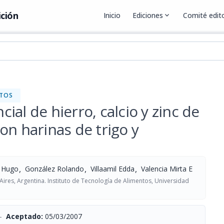
ición
Inicio
Ediciones
expand_more
Comité edito
NTOS
al de hierro, calcio y zinc de
on harinas de trigo y
,
,
,
 Hugo
González Rolando
Villaamil Edda
Valencia Mirta E
ires, Argentina. Instituto de Tecnología de Alimentos, Universidad
-
Aceptado:
05/03/2007