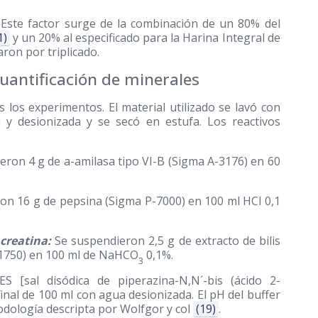
. Este factor surge de la combinación de un 80% del
1)
y un 20% al especificado para la Harina Integral de
aron por triplicado.
cuantificación de minerales
s los experimentos. El material utilizado se lavó con
y desionizada y se secó en estufa. Los reactivos
ron 4 g de a-amilasa tipo VI-B (Sigma A-3176) en 60
n 16 g de pepsina (Sigma P-7000) en 100 ml HCl 0,1
creatina:
Se suspendieron 2,5 g de extracto de bilis
-1750) en 100 ml de NaHCO
0,1%.
3
S [sal disódica de piperazina-N,N´-bis (ácido 2-
inal de 100 ml con agua desionizada. El pH del buffer
dología descripta por Wolfgor y col
(19)
.