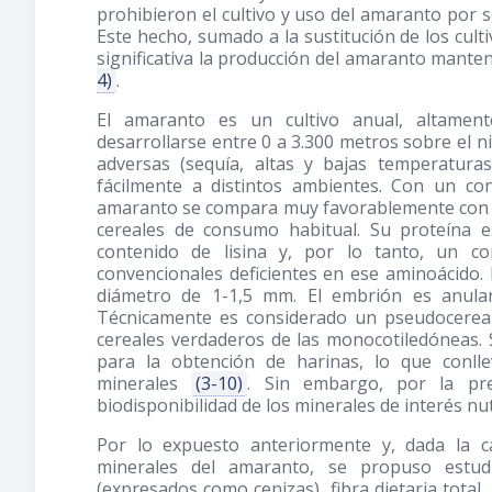
prohibieron el cultivo y uso del amaranto por 
Este hecho, sumado a la sustitución de los cul
significativa la producción del amaranto mante
4)
.
El amaranto es un cultivo anual, altament
desarrollarse entre 0 a 3.300 metros sobre el 
adversas (sequía, altas y bajas temperaturas
fácilmente a distintos ambientes. Con un co
amaranto se compara muy favorablemente con el 
cereales de consumo habitual. Su proteína e
contenido de lisina y, por lo tanto, un c
convencionales deficientes en ese aminoácido. 
diámetro de 1-1,5 mm. El embrión es anula
Técnicamente es considerado un pseudocereal d
cereales verdaderos de las monocotiledóneas.
para la obtención de harinas, lo que conll
minerales
(3-10)
. Sin embargo, por la pre
biodisponibilidad de los minerales de interés nut
Por lo expuesto anteriormente y, dada la ca
minerales del amaranto, se propuso estudi
(expresados como cenizas), fibra dietaria total, 