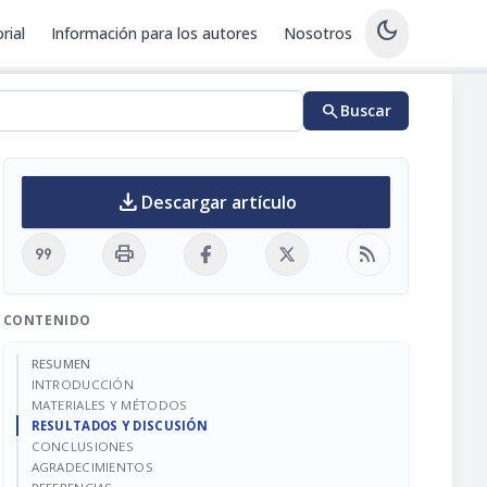
dark_mode
rial
Información para los autores
Nosotros
search
Buscar
download
Descargar artículo
format_quote
print
rss_feed
CONTENIDO
RESUMEN
INTRODUCCIÓN
MATERIALES Y MÉTODOS
RESULTADOS Y DISCUSIÓN
CONCLUSIONES
AGRADECIMIENTOS