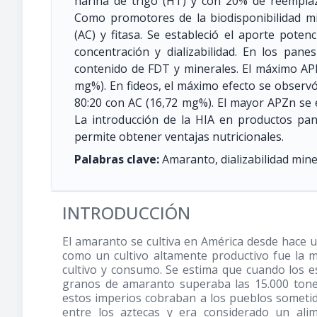
harina de trigo (HT) y con 20% de reempla
Como promotores de la biodisponibilidad mine
(AC) y fitasa. Se estableció el aporte pote
concentración y dializabilidad. En los pan
contenido de FDT y minerales. El máximo APF
mg%). En fideos, el máximo efecto se observ
80:20 con AC (16,72 mg%). El mayor APZn se e
La introducción de la HIA en productos pan
permite obtener ventajas nutricionales.
Palabras clave:
Amaranto, dializabilidad minera
INTRODUCCIÓN
El amaranto se cultiva en América desde hace un
como un cultivo altamente productivo fue la m
cultivo y consumo. Se estima que cuando los e
granos de amaranto superaba las 15.000 tone
estos imperios cobraban a los pueblos someti
entre los aztecas y era considerado un alim