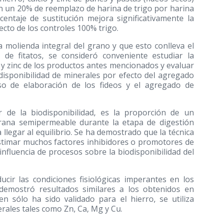
n un 20% de reemplazo de harina de trigo por harina
entaje de sustitución mejora significativamente la
ecto de los controles 100% trigo.
 molienda integral del grano y que esto conlleva el
 de fitatos, se consideró conveniente estudiar la
io y zinc de los productos antes mencionados y evaluar
odisponibilidad de minerales por efecto del agregado
eso de elaboración de los fideos y el agregado de
or de la biodisponibilidad, es la proporción de un
ana semipermeable durante la etapa de digestión
 llegar al equilibrio. Se ha demostrado que la técnica
a estimar muchos factores inhibidores o promotores de
influencia de procesos sobre la biodisponibilidad del
cir las condiciones fisiológicas imperantes en los
d demostró resultados similares a los obtenidos en
ien sólo ha sido validado para el hierro, se utiliza
rales tales como Zn, Ca, Mg y Cu.