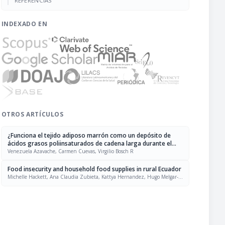
REFERENCIAS
INDEXADO EN
OTROS ARTÍCULOS
¿Funciona el tejido adiposo marrón como un depósito de
ácidos grasos poliinsaturados de cadena larga durante el
desarrollo postnatal del cerebro?
Venezuela Azavache, Carmen Cuevas, Virgilio Bosch R
Food insecurity and household food supplies in rural Ecuador
Michelle Hackett, Ana Claudia Zubieta, Kattya Hernandez, Hugo Melgar-
Quiñonez