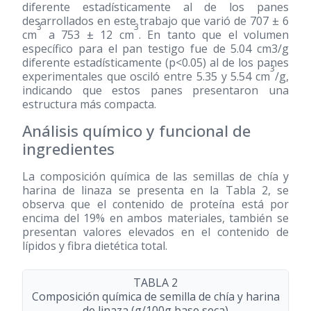
diferente estadísticamente al de los panes
desarrollados en este trabajo que varió de 707 ± 6
3
3
cm
a 753 ± 12 cm
. En tanto que el volumen
específico para el pan testigo fue de 5.04 cm3/g
diferente estadísticamente (p<0.05) al de los panes
3
experimentales que osciló entre 5.35 y 5.54 cm
/g,
indicando que estos panes presentaron una
estructura más compacta.
Análisis químico y funcional de
ingredientes
La composición química de las semillas de chía y
harina de linaza se presenta en la Tabla 2, se
observa que el contenido de proteína está por
encima del 19% en ambos materiales, también se
presentan valores elevados en el contenido de
lípidos y fibra dietética total.
TABLA 2
Composición química de semilla de chía y harina
de linaza (g/100g base seca)