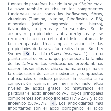
fuentes de proteínas ha sido la soya
Glycine max
.
La soya también es rica en los componentes
funcionales tales como las isoflavonas, fibras,
vitaminas (Tiamina, Niacina, Riboflavina y B6),
minerales (calcio, magnesio, zinc, hierro),
flavonoides, terpenos y fitoesteroles. Se le
atribuyen propiedades anticancerígenas y se
recomienda su uso en el control de los síntomas de
la menopausia. Una amplia revisión de las
propiedades de la soya fue realizada por Smith y
Sydney
(3)
. La chía (
Salvia hispanica L.
) es una
planta anual de verano que pertenece a la familia
de las
Labiatae
. Las civilizaciones precolombinas
usaron las semillas de chía como materia prima en
la elaboración de varias medicinas y compuestos
nutricionales e incluso pinturas. En cuanto a su
composición química, se han informado altos
niveles de ácidos grasos poliinsaturados, en
particular el ácido linolénico w-3, cuyos principales
componentes son: ácido linoleico (17%-26%) y ácido
linolénico (50%-57%)
(4)
. Los antioxidantes más
importantes son el ácido clorogénico, el ácido