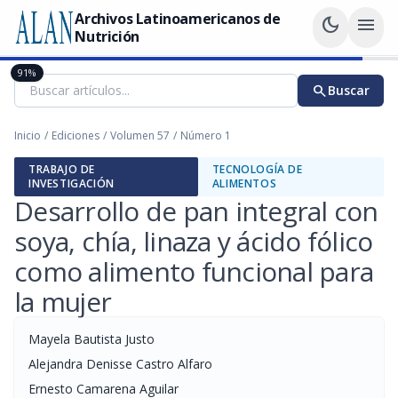
Archivos Latinoamericanos de
dark_mode
menu
Nutrición
91%
search
Buscar
Inicio
/
Ediciones
/
Volumen 57
/
Número 1
TRABAJO DE
TECNOLOGÍA DE
INVESTIGACIÓN
ALIMENTOS
Desarrollo de pan integral con
soya, chía, linaza y ácido fólico
como alimento funcional para
la mujer
Mayela Bautista Justo
Alejandra Denisse Castro Alfaro
Ernesto Camarena Aguilar