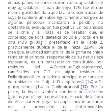
demás panes se consideraron como agradables y
muy agradables; el pan de soya 17% fue el que
menos gustó debido a que la alta concentración de
soya le confiere un sabor ligeramente amargo que
algunas personas alcanzaron a percibir, no
obstante su evaluación fue positiva. En los análisis
de la chía y la linaza, es de resaltar que, el
contenido de fibra dietética soluble y total en la
chía (42.9 g/100g ) presentado en la Tabla 2,
prácticamente duplica al de la linaza (22.4%). Se
cree que, la unidad estructural de la goma de chía y
también el principal responsable de su naturaleza
espesante, es un tetrasacárido constituido por
residuos del 4-O-metil-a-Dglucopiranosil,
ramificados en O-2 de algún residuo b-
Dxilopiranosil en la cadena principal que consiste
de unidades de (1·4)- b-D-xilopiranosil-(1·4)-a-D-
glucopiranosil-(1·4)- b- D-xilopiranosil
(17)
. Por su
parte, la linaza también contiene polisacáridos
(gomas y mucílagos) que al formar parte de la fibra
dietética parecen jugar un papel muy importante
en la prevención de enfermedades