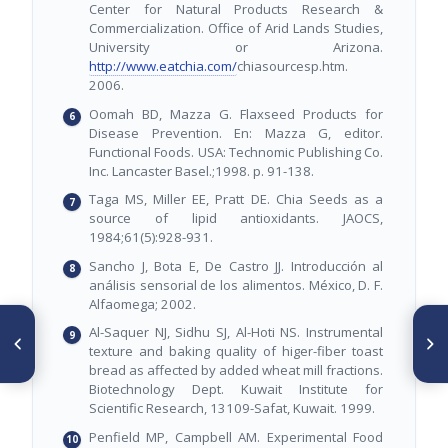
Center for Natural Products Research &
Commercialization. Office of Arid Lands Studies,
University or Arizona.
http://www.eatchia.com/
chiasourcesp.htm.
2006.
Oomah BD, Mazza G. Flaxseed Products for
Disease Prevention. En: Mazza G, editor.
Functional Foods. USA: Technomic Publishing Co.
Inc. Lancaster Basel.;1998. p. 91-138.
Taga MS, Miller EE, Pratt DE. Chia Seeds as a
source of lipid antioxidants. JAOCS,
1984;61(5):928-931.
Sancho J, Bota E, De Castro JJ. Introducción al
análisis sensorial de los alimentos. México, D. F.
Alfaomega; 2002.
ARTÍCULO ANTERIOR
SIGUIENTE ARTÍCULO
Al-Saquer NJ, Sidhu SJ, Al-Hoti NS. Instrumental
Composición y aporte
Evaluación de los ácidos
texture and baking quality of higer-fiber toast
potencial de hierro, calcio y
grasos n-3 de 18 especies de
bread as affected by added wheat mill fractions.
zinc de panes y fideos
pescados marinos mexicanos
Biotechnology Dept. Kuwait Institute for
elaborados con harinas de
como alimentos funcionales
trigo y amaranto
Scientific Research, 13109-Safat, Kuwait. 1999.
Penfield MP, Campbell AM. Experimental Food