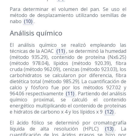
Para determinar el volumen del pan. Se uso el
método de desplazamiento utilizando semillas de
nabo
(10)
.
Análisis químico
El análisis químico se realizó empleando las
técnicas de la AOAC
(11)
, se determinó la humedad
(método 935.29), contenido de proteína (Nx6.25)
(método 978.04), lípidos (método 920.39), fibra
cruda (método 962.09), cenizas (método 923.03), los
carbohidratos se calcularon por diferencia, fibra
dietética total (método 985.29). La cuantificación de
calcio y fósforo fue por los métodos 927.02 y
964.06 respectivamente
(11)
. Partiendo del análisis
químico proximal, se calculó el contenido
energético multiplicando el contenido de proteínas
e hidratos de carbono x 4 y los lípidos x 9
(12)
.
El ácido fólico se determinó por cromatografía
líquida de alta resolución (HPLC)
(13)
. La
cuantificación de los ácidos grasos se hizo por