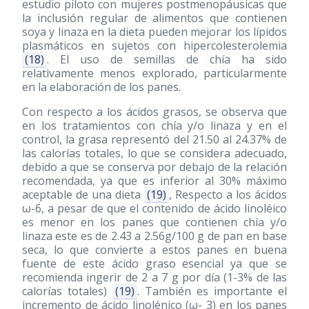
estudio piloto con mujeres postmenopáusicas que
la inclusión regular de alimentos que contienen
soya y linaza en la dieta pueden mejorar los lípidos
plasmáticos en sujetos con hipercolesterolemia
(18)
. El uso de semillas de chía ha sido
relativamente menos explorado, particularmente
en la elaboración de los panes.
Con respecto a los ácidos grasos, se observa que
en los tratamientos con chía y/o linaza y en el
control, la grasa representó del 21.50 al 24.37% de
las calorías totales, lo que se considera adecuado,
debido a que se conserva por debajo de la relación
recomendada, ya que es inferior al 30% máximo
aceptable de una dieta
(19)
, Respecto a los ácidos
ω-6, a pesar de que el contenido de ácido linoléico
es menor en los panes que contienen chía y/o
linaza este es de 2.43 a 2.56g/100 g de pan en base
seca, lo que convierte a estos panes en buena
fuente de este ácido graso esencial ya que se
recomienda ingerir de 2 a 7 g por día (1-3% de las
calorías totales)
(19)
. También es importante el
incremento de ácido linolénico (ω- 3) en los panes