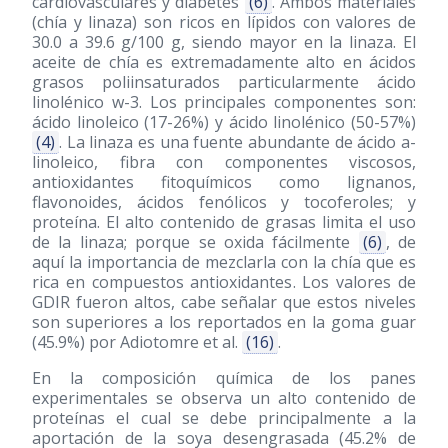
cardiovasculares y diabetes
(6)
. Ambos materiales
(chía y linaza) son ricos en lípidos con valores de
30.0 a 39.6 g/100 g, siendo mayor en la linaza. El
aceite de chía es extremadamente alto en ácidos
grasos poliinsaturados particularmente ácido
linolénico w-3. Los principales componentes son:
ácido linoleico (17-26%) y ácido linolénico (50-57%)
(4)
. La linaza es una fuente abundante de ácido a-
linoleico, fibra con componentes viscosos,
antioxidantes fitoquímicos como lignanos,
flavonoides, ácidos fenólicos y tocoferoles; y
proteína. El alto contenido de grasas limita el uso
de la linaza; porque se oxida fácilmente
(6)
, de
aquí la importancia de mezclarla con la chía que es
rica en compuestos antioxidantes. Los valores de
GDIR fueron altos, cabe señalar que estos niveles
son superiores a los reportados en la goma guar
(45.9%) por Adiotomre et al.
(16)
.
En la composición química de los panes
experimentales se observa un alto contenido de
proteínas el cual se debe principalmente a la
aportación de la soya desengrasada (45.2% de