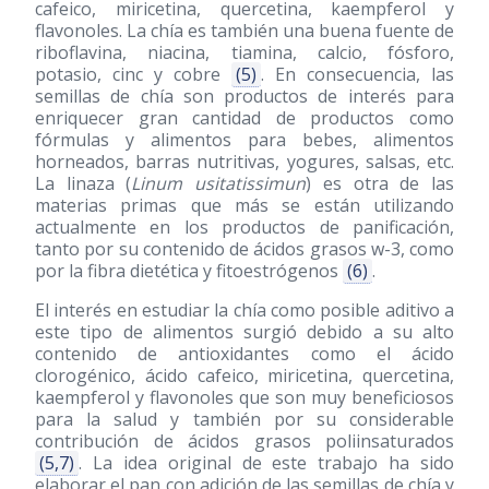
cafeico, miricetina, quercetina, kaempferol y
flavonoles. La chía es también una buena fuente de
riboflavina, niacina, tiamina, calcio, fósforo,
potasio, cinc y cobre
(5)
. En consecuencia, las
semillas de chía son productos de interés para
enriquecer gran cantidad de productos como
fórmulas y alimentos para bebes, alimentos
horneados, barras nutritivas, yogures, salsas, etc.
La linaza (
Linum usitatissimun
) es otra de las
materias primas que más se están utilizando
actualmente en los productos de panificación,
tanto por su contenido de ácidos grasos w-3, como
por la fibra dietética y fitoestrógenos
(6)
.
El interés en estudiar la chía como posible aditivo a
este tipo de alimentos surgió debido a su alto
contenido de antioxidantes como el ácido
clorogénico, ácido cafeico, miricetina, quercetina,
kaempferol y flavonoles que son muy beneficiosos
para la salud y también por su considerable
contribución de ácidos grasos poliinsaturados
(5,7)
. La idea original de este trabajo ha sido
elaborar el pan con adición de las semillas de chía y