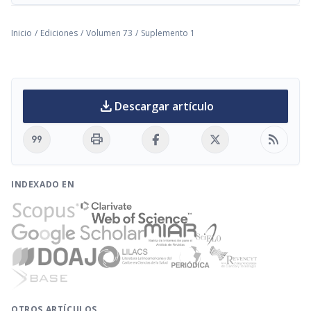
Inicio
/
Ediciones
/
Volumen 73
/
Suplemento 1
download
Descargar artículo
format_quote
print
rss_feed
INDEXADO EN
OTROS ARTÍCULOS