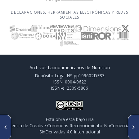
DECLARACIONES, HERRAMIENTAS ELECTRÓNICAS Y REDES
SOCIALES
Archivos Latinoamericanos de Nutrición
Depósito Legal Nº: pp199602DF83
ISSN: 0004-0622
ISSN-e: 2309-5806
Esta obra está bajo una
ARTÍCULO ANTERIOR
SIGUIENTE ARTÍCULO
licencia de Creative Commons Reconocimiento-NoComercial-
P058/S1-P58 ELLOS ESTÁN EN
P060/S1-P60 ARGUMENTOS DE
SinDerivadas 4.0 Internacional
LA GLORIA PORQUE SÍ TIENEN
LOS LEGISLADORES
ESA OPORTUNIDAD”: EFECTOS
FAVORABLES A LOS