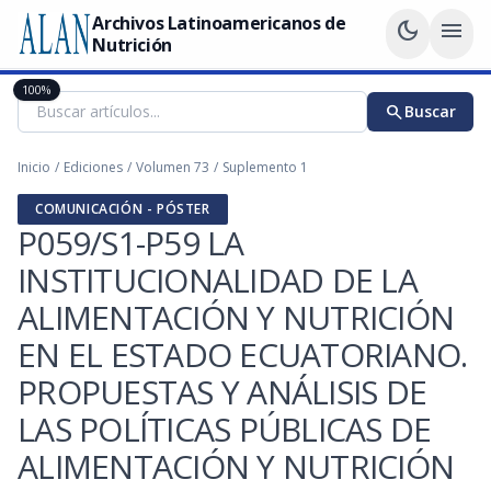
Archivos Latinoamericanos de
dark_mode
menu
Nutrición
100%
search
Buscar
Inicio
/
Ediciones
/
Volumen 73
/
Suplemento 1
COMUNICACIÓN - PÓSTER
P059/S1-P59 LA
INSTITUCIONALIDAD DE LA
ALIMENTACIÓN Y NUTRICIÓN
EN EL ESTADO ECUATORIANO.
PROPUESTAS Y ANÁLISIS DE
LAS POLÍTICAS PÚBLICAS DE
ALIMENTACIÓN Y NUTRICIÓN