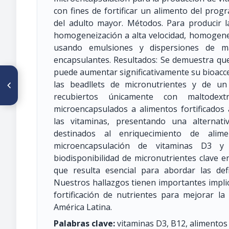
con fines de fortificar un alimento del pr
del adulto mayor. Métodos. Para producir la
homogeneización a alta velocidad, homogenei
usando emulsiones y dispersiones de mal
encapsulantes. Resultados: Se demuestra que
puede aumentar significativamente su bioacce
ARTÍCULO ANTERIOR
las beadllets de micronutrientes y de u
P107/S2-P43 ESTADO
NUTRICIO DE HIERRO
recubiertos únicamente con maltodext
DURANTE EL PRIMER AÑO DE
microencapsulados a alimentos fortificados 
VIDA EN NIÑOS MEXICANOS,
DETERMINADO USANDO
las vitaminas, presentando una alternati
DIFERENTES INDICADORES
destinados al enriquecimiento de alim
microencapsulación de vitaminas D3 y
biodisponibilidad de micronutrientes clave e
que resulta esencial para abordar las def
Nuestros hallazgos tienen importantes implic
fortificación de nutrientes para mejorar l
América Latina.
Palabras clave:
vitaminas D3, B12, alimentos 