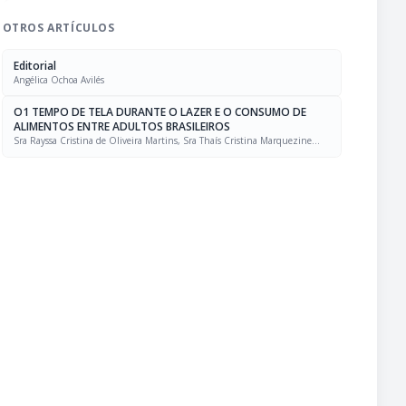
OTROS ARTÍCULOS
Editorial
Angélica Ochoa Avilés
O1 TEMPO DE TELA DURANTE O LAZER E O CONSUMO DE
ALIMENTOS ENTRE ADULTOS BRASILEIROS
Sra Rayssa Cristina de Oliveira Martins, Sra Thaís Cristina Marquezine
Caldeira, Sra. Marcela Mello Soares Rodrigues, Sra Laís Amaral Mais, PhD
Rafael Moreira Claro