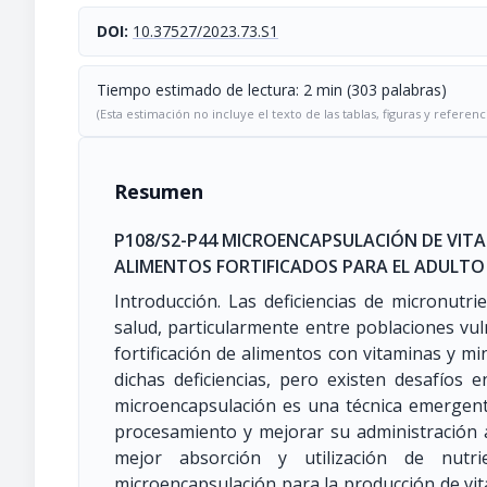
DOI:
10.37527/2023.73.S1
Tiempo estimado de lectura: 2 min (303 palabras)
(Esta estimación no incluye el texto de las tablas, figuras y referenc
Resumen
P108/S2-P44 MICROENCAPSULACIÓN DE VITA
ALIMENTOS FORTIFICADOS PARA EL ADULT
Introducción. Las deficiencias de micronutr
salud, particularmente entre poblaciones vu
fortificación de alimentos con vitaminas y m
dichas deficiencias, pero existen desafíos e
microencapsulación es una técnica emergent
procesamiento y mejorar su administración a 
mejor absorción y utilización de nutri
microencapsulación para la producción de vi