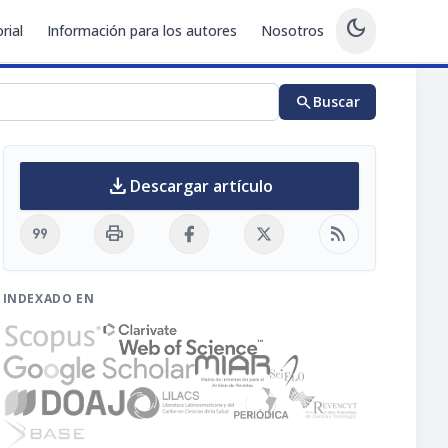
dark_mode
rial
Información para los autores
Nosotros
search
Buscar
download
Descargar artículo
format_quote
print
rss_feed
INDEXADO EN