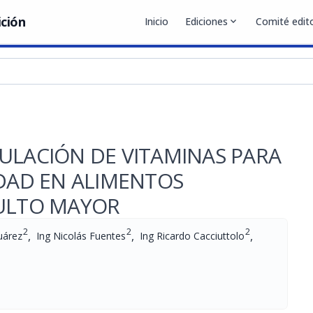
ición
Inicio
Ediciones
expand_more
Comité edito
ULACIÓN DE VITAMINAS PARA
IDAD EN ALIMENTOS
DULTO MAYOR
2
2
2
,
,
,
uárez
Ing Nicolás Fuentes
Ing Ricardo Cacciuttolo