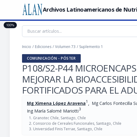
Archivos Latinoamericanos de Nutr
100%
Inicio
/
Ediciones
/
Volumen 73
/
Suplemento 1
COMUNICACIÓN - PÓSTER
P108/S2-P44 MICROENCAPS
MEJORAR LA BIOACCESIBIL
FORTIFICADOS PARA EL A
1
,
Mg Ximena López Aravena
Mg Carlos Fontecilla S
3
Ing María Salomé Mariotti
Granotec Chile, Santiago, Chile
Consorcio de Cereales Funcionales, Santiago, Chile
Universidad Finis Terrae, Santiago, Chile