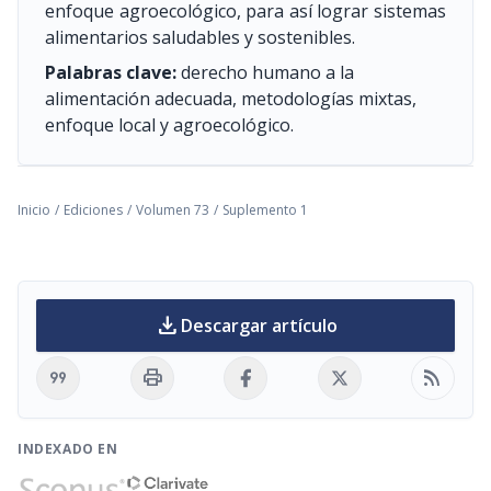
enfoque agroecológico, para así lograr sistemas
alimentarios saludables y sostenibles.
Palabras clave:
derecho humano a la
alimentación adecuada, metodologías mixtas,
enfoque local y agroecológico.
Inicio
/
Ediciones
/
Volumen 73
/
Suplemento 1
download
Descargar artículo
format_quote
print
rss_feed
INDEXADO EN