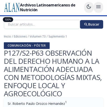
Archivos Latinoamericanos de
dark_mode
menu
Nutrición
100%
search
Buscar
Inicio
/
Ediciones
/
Volumen 73
/
Suplemento 1
COMUNICACIÓN - PÓSTER
P127/S2-P63 OBSERVACIÓN
DEL DERECHO HUMANO A LA
ALIMENTACIÓN ADECUADA
CON METODOLOGÍAS MIXTAS,
ENFOQUE LOCAL Y
AGROECOLÓGICO
1
Sr. Roberto Paulo Orozco Hernandez