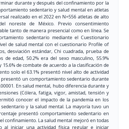
rminar durante y después del confinamiento por la
mportamiento sedentario y salud mental en atletas
rsal realizado en el 2022 en N=556 atletas de alto
del noreste de México. Previo consentimiento
cable tanto de manera presencial como en línea. Se
mportamiento sedentario mediante el Cuestionario
nivel de salud mental con el cuestionario Profile of
s, desviación estándar, Chi cuadrada, prueba de
ños de edad, 50.2% era del sexo masculino, 55.9%
y 15.6% de combate de acuerdo a la clasificación de
nto solo el 63.1% presentó nivel alto de actividad
6% presentó un comportamiento sedentario durante
.00001. En salud mental, hubo diferencia durante y
siones (Cólera, fatiga, vigor, amistad, tensión y
permitió conocer el impacto de la pandemia en los
o sedentario y la salud mental. La mayoría tuvo un
 porcentaje presentó comportamiento sedentario en
del confinamiento. La salud mental mejoró en todas
l iniciar una actividad física regular e iniciar