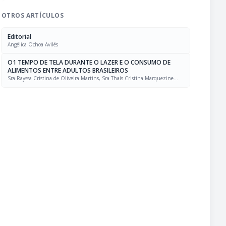
OTROS ARTÍCULOS
Editorial
Angélica Ochoa Avilés
O1 TEMPO DE TELA DURANTE O LAZER E O CONSUMO DE
ALIMENTOS ENTRE ADULTOS BRASILEIROS
Sra Rayssa Cristina de Oliveira Martins, Sra Thaís Cristina Marquezine
Caldeira, Sra. Marcela Mello Soares Rodrigues, Sra Laís Amaral Mais, PhD
Rafael Moreira Claro