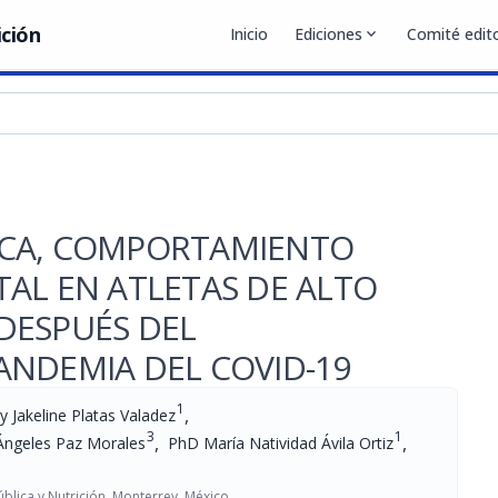
ición
Inicio
Ediciones
expand_more
Comité edito
ÍSICA, COMPORTAMIENTO
AL EN ATLETAS DE ALTO
DESPUÉS DEL
ANDEMIA DEL COVID-19
1
,
y Jakeline Platas Valadez
3
1
,
,
 Ángeles Paz Morales
PhD María Natividad Ávila Ortiz
lica y Nutrición, Monterrey, México