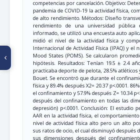
competencias por cancelación. Objetivo: Dete
pandemia de COVID-19 la actividad física, co
de alto rendimiento. Métodos: Diseño transve
rendimiento de una universidad pública 
informado, se utilizó una encuesta auto apli
midió el nivel de la actividad física y co
Internacional de Actividad Física (IPAQ) y el 
ARTÍCULO ANTERIOR
Mood States (POMS). Se calcularon promedio
P335/S6-P14 PROPOSTA DE
hipótesis. Resultados: Tenían 19.5 ± 2.4 a
METODOLOGIA PARA A
ELABORAÇÃO DO GUIA
practicaba deporte de pelota, 28.5% atléticos 
ALIMENTAR DE SÃO TOMÉ E
Bouet. Se encontró que durante el confinamie
PRÍNCIPE
física y 89.4% después X2= 20.37 p<.0001. 8
el confinamiento y 57.9% después Z= 10.34 p<
después del confinamiento en todas las dimen
depresión) p<.0001. Conclusión: El estudio 
AAR en la actividad física, el comportamient
nivel de actividad física alto pero un alto
sus ratos de ocio, el cual disminuyó después 
sus dimensiones después del confinamiento a