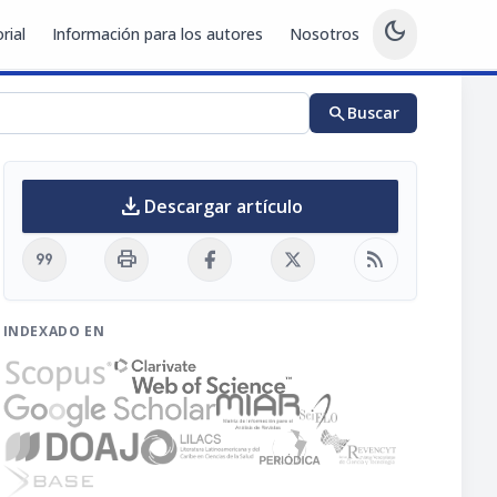
dark_mode
rial
Información para los autores
Nosotros
search
Buscar
download
Descargar artículo
format_quote
print
rss_feed
INDEXADO EN