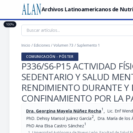
Archivos Latinoamericanos de Nutr
100%
Inicio
/
Ediciones
/
Volumen 73
/
Suplemento 1
COMUNICACIÓN - PÓSTER
P336/S6-P15 ACTIVIDAD F
SEDENTARIO Y SALUD MENT
RENDIMIENTO DURANTE Y 
CONFINAMIENTO POR LA P
1
,
Dra. Georgina Mayela Núñez Rocha
Lic. Enf Wend
2
,
PhD. Dehisy Marisol Juárez García
Dra. María de los
1
PhD Ana Elisa Castro Sánchez
Universidad Autónoma de Nuevo León, Facultad de Salud Púb