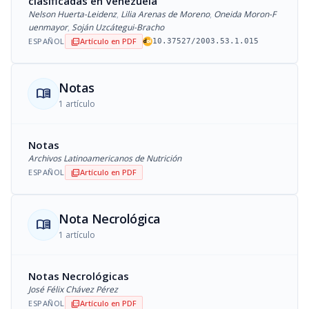
clasificadas en Venezuela
Nelson Huerta-Leidenz
,
Lilia Arenas de Moreno
,
Oneida Moron-F
uenmayor
,
Soján Uzcátegui-Bracho
ESPAÑOL
Artículo en PDF
picture_as_pdf
10.37527/2003.53.1.015
Notas
menu_book
1 artículo
Notas
Archivos Latinoamericanos de Nutrición
ESPAÑOL
Artículo en PDF
picture_as_pdf
Nota Necrológica
menu_book
1 artículo
Notas Necrológicas
José Félix Chávez Pérez
ESPAÑOL
Artículo en PDF
picture_as_pdf