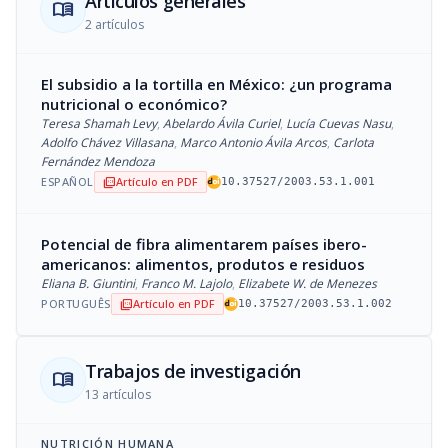
Artículos generales
menu_book
2 artículos
El subsidio a la tortilla en México: ¿un programa
nutricional o económico?
Teresa Shamah Levy
,
Abelardo Ávila Curiel
,
Lucía Cuevas Nasu
,
Adolfo Chávez Villasana
,
Marco Antonio Ávila Arcos
,
Carlota
Fernández Mendoza
ESPAÑOL
Artículo en PDF
picture_as_pdf
10.37527/2003.53.1.001
Potencial de fibra alimentarem países ibero-
americanos: alimentos, produtos e residuos
Eliana B. Giuntini
,
Franco M. Lajolo
,
Elizabete W. de Menezes
PORTUGUÊS
Artículo en PDF
picture_as_pdf
10.37527/2003.53.1.002
Trabajos de investigación
menu_book
13 artículos
NUTRICIÓN HUMANA