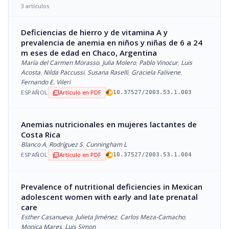
3 artículos
Deficiencias de hierro y de vitamina A y
prevalencia de anemia en niños y niñas de 6 a 24
m eses de edad en Chaco, Argentina
María del Carmen Morasso
,
Julia Molero
,
Pablo Vinocur
,
Luis
Acosta
,
Nilda Paccussi
,
Susana Raselli
,
Graciela Falivene
,
Fernando E. Vileri
ESPAÑOL
Artículo en PDF
picture_as_pdf
10.37527/2003.53.1.003
Anemias nutricionales en mujeres lactantes de
Costa Rica
Blanco A
,
Rodríguez S
,
Cunningham L
ESPAÑOL
Artículo en PDF
picture_as_pdf
10.37527/2003.53.1.004
Prevalence of nutritional deficiencies in Mexican
adolescent women with early and late prenatal
care
Esther Casanueva
,
Julieta Jiménez
,
Carlos Meza-Camacho
,
Monica Mares
,
Luis Simon