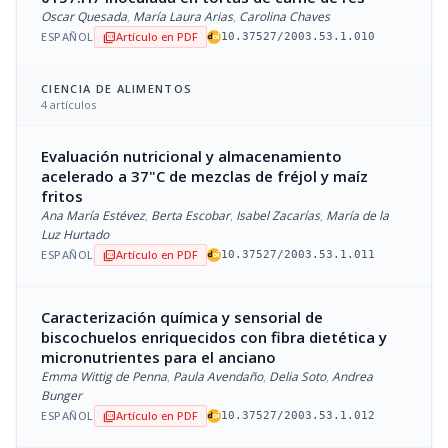
Oscar Quesada
,
María Laura Arias
,
Carolina Chaves
ESPAÑOL
Artículo en PDF
picture_as_pdf
10.37527/2003.53.1.010
CIENCIA DE ALIMENTOS
4 artículos
Evaluación nutricional y almacenamiento
acelerado a 37"C de mezclas de fréjol y maíz
fritos
Ana María Estévez
,
Berta Escobar
,
Isabel Zacarías
,
María de la
Luz Hurtado
ESPAÑOL
Artículo en PDF
picture_as_pdf
10.37527/2003.53.1.011
Caracterización química y sensorial de
biscochuelos enriquecidos con fibra dietética y
micronutrientes para el anciano
Emma Wittig de Penna
,
Paula Avendaño
,
Delia Soto
,
Andrea
Bunger
ESPAÑOL
Artículo en PDF
picture_as_pdf
10.37527/2003.53.1.012