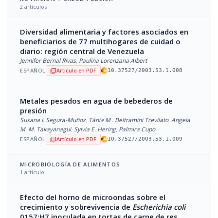
2 artículos
Diversidad alimentaria y factores asociados en
beneficiarios de 77 multihogares de cuidad o
diario: región central de Venezuela
Jennifer Bernal Rivas
,
Paulina Lorenzana Albert
ESPAÑOL
Artículo en PDF
picture_as_pdf
10.37527/2003.53.1.008
Metales pesados en agua de bebederos de
presión
Susana I. Segura-Muñoz
,
Tánia M . Beltramini Trevilato
,
Angela
M
,
M. Takayanagui
,
Sylvia E. Hering
,
Palmira Cupo
ESPAÑOL
Artículo en PDF
picture_as_pdf
10.37527/2003.53.1.009
MICROBIOLOGÍA DE ALIMENTOS
1 artículo
Efecto del horno de microondas sobre el
crecimiento y sobrevivencia de
Escherichia coli
0157:H7 inoculada en tortas de carne de res