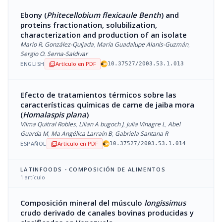
Ebony (
Phitecellobium flexicaule Benth
) and
proteins fractionation, solubilization,
characterization and production of an isolate
Mario R. González-Quijada
,
María Guadalupe Alanís-Guzmán
,
Sergio O. Serna-Saldivar
ENGLISH
Artículo en PDF
picture_as_pdf
10.37527/2003.53.1.013
Efecto de tratamientos térmicos sobre las
características químicas de carne de jaiba mora
(
Homalaspis plana
)
Vilma Quitral Robles
,
Lilian A bugoch J
,
Julia Vinagre L
,
Abel
Guarda M
,
Ma Angélica Larraín B
,
Gabriela Santana R
ESPAÑOL
Artículo en PDF
picture_as_pdf
10.37527/2003.53.1.014
LATINFOODS - COMPOSICIÓN DE ALIMENTOS
1 artículo
Composición mineral del músculo
longissimus
crudo derivado de canales bovinas producidas y