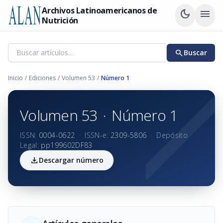
Archivos Latinoamericanos de
dark_mode
menu
Nutrición
search
Buscar
Inicio
/
Ediciones
/
Volumen 53
/
Número 1
Volumen 53
·
Número 1
ISSN:
0004-0622
·
ISSN-e:
2309-5806
·
Depósito
Legal:
pp199602DF83
download
Descargar número