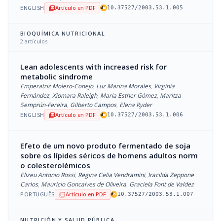
ENGLISH
Artículo en PDF
picture_as_pdf
10.37527/2003.53.1.005
BIOQUÍMICA NUTRICIONAL
2 artículos
Lean adolescents with increased risk for
metabolic sindrome
Emperatriz Molero-Conejo
,
Luz Marina Morales
,
Virginia
Fernández
,
Xiomara Raleigh
,
Maria Esther Gómez
,
Maritza
Semprún-Fereira
,
Gilberto Campos
,
Elena Ryder
ENGLISH
Artículo en PDF
picture_as_pdf
10.37527/2003.53.1.006
Efeto de um novo produto fermentado de soja
sobre os lípides séricos de homens adultos norm
o colesterolémicos
Elizeu Antonio Rossi
,
Regina Celia Vendramini
,
Iracilda Zeppone
Carlos
,
Mauricio Goncalves de Oliveira
,
Graciela Font de Valdez
PORTUGUÊS
Artículo en PDF
picture_as_pdf
10.37527/2003.53.1.007
NUTRICIÓN Y SALUD PÚBLICA