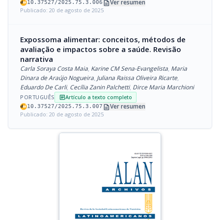
description
Ver resumen
10.37527/2025.75.3.006
Publicado: 20 de agosto de 2025
Expossoma alimentar: conceitos, métodos de
avaliação e impactos sobre a saúde. Revisão
narrativa
Carla Soraya Costa Maia
,
Karine CM Sena-Evangelista
,
Maria
Dinara de Araújo Nogueira
,
Juliana Raissa Oliveira Ricarte
,
Eduardo De Carli
,
Cecília Zanin Palchetti
,
Dirce Maria Marchioni
PORTUGUÊS
Artículo a texto completo
article
description
Ver resumen
10.37527/2025.75.3.007
Publicado: 20 de agosto de 2025