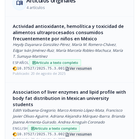
Artículos originales
menu_book
4 artículos
Actividad antioxidante, hemolítica y toxicidad de
alimentos ultraprocesados consumidos
frecuentemente por niños en México
Heydy Dayanara González-Pérez
,
María M. Romero-Chávez
,
Edgar Iván Jiménez-Ruiz
,
María Marcela Robles-Machuca
,
María
T. Sumaya-Martínez
ESPAÑOL
Artículo a texto completo
article
description
Ver resumen
10.37527/2025.75.3.001
Publicado: 20 de agosto de 2025
Association of liver enzymes and lipid profile with
body fat distribution in Mexican university
students
Edith Valbuena-Gregorio
,
Marco Antonio López-Mata
,
Francisco
Javier Olivas-Aguirre
,
Adriana Alejandra Márquez-Ibarra
,
Brianda
Joanna Armenta-Guirado
,
Andrea Arreguín Coronado
ENGLISH
Artículo a texto completo
article
description
Ver resumen
10.37527/2025.75.3.002