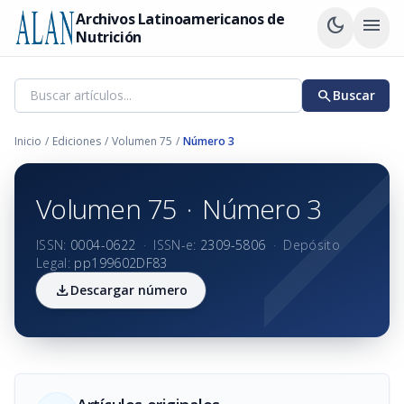
Archivos Latinoamericanos de
dark_mode
menu
Nutrición
search
Buscar
Inicio
/
Ediciones
/
Volumen 75
/
Número 3
Volumen 75
·
Número 3
ISSN:
0004-0622
·
ISSN-e:
2309-5806
·
Depósito
Legal:
pp199602DF83
download
Descargar número