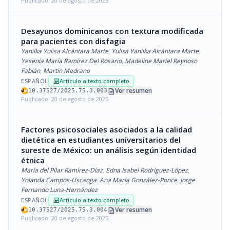
Publicado: 20 de agosto de 2025
Desayunos dominicanos con textura modificada
para pacientes con disfagia
Yanilka Yulisa Alcántara Marte
,
Yulisa Yanilka Alcántara Marte
,
Yesenia María Ramírez Del Rosario
,
Madeline Mariel Reynoso
Fabián
,
Martin Medrano
ESPAÑOL
Artículo a texto completo
article
description
Ver resumen
10.37527/2025.75.3.003
Publicado: 20 de agosto de 2025
Factores psicosociales asociados a la calidad
dietética en estudiantes universitarios del
sureste de México: un análisis según identidad
étnica
María del Pilar Ramírez-Díaz
,
Edna Isabel Rodríguez-López
,
Yolanda Campos-Uscanga
,
Ana María González-Ponce
,
Jorge
Fernando Luna-Hernández
ESPAÑOL
Artículo a texto completo
article
description
Ver resumen
10.37527/2025.75.3.004
Publicado: 20 de agosto de 2025