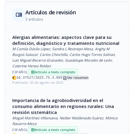
Artículos de revisión
menu_book
3 artículos
Alergias alimentarias: aspectos clave para su
definición, diagnóstico y tratamiento nutricional
M Camila Dávila López
,
Sandra L Restrepo-Mesa
,
Anghy M
Burgos-Salazar
,
Carlos Chinchilla
,
Carlos Hugo Torres Salinas
,
Luis Miguel Becerra-Granados
,
Guadalupe Morales de León
,
Caterine Henao Roldan
ESPAÑOL
Artículo a texto completo
article
description
Ver resumen
10.37527/2025.75.3.005
Publicado: 20 de agosto de 2025
Importancia de la agrobiodiversidad en el
consumo alimentario en regiones rurales: Una
revisión sistemática
Magali Martínez-Villanueva
,
Neiber Maldonado-Suárez
,
Mónica
Navarro-Meza
ESPAÑOL
Artículo a texto completo
article