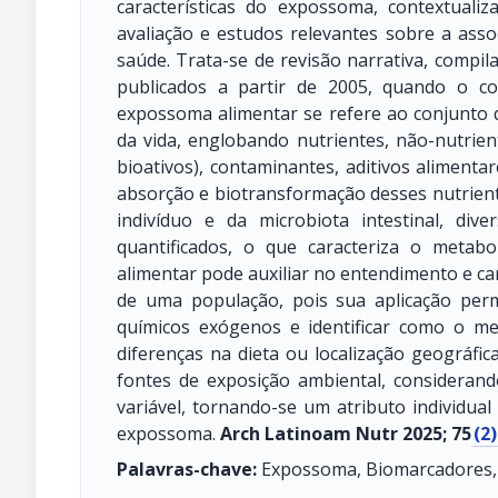
características do expossoma, contextual
avaliação e estudos relevantes sobre a ass
saúde. Trata-se de revisão narrativa, compil
publicados a partir de 2005, quando o co
expossoma alimentar se refere ao conjunto d
da vida, englobando nutrientes, não-nutrien
bioativos), contaminantes, aditivos alimentar
absorção e biotransformação desses nutrien
indivíduo e da microbiota intestinal, di
quantificados, o que caracteriza o meta
alimentar pode auxiliar no entendimento e ca
de uma população, pois sua aplicação perm
químicos exógenos e identificar como o m
diferenças na dieta ou localização geográfi
fontes de exposição ambiental, considerando
variável, tornando-se um atributo individua
expossoma.
Arch Latinoam Nutr 2025; 75
(2)
Palavras-chave:
Expossoma, Biomarcadores, 