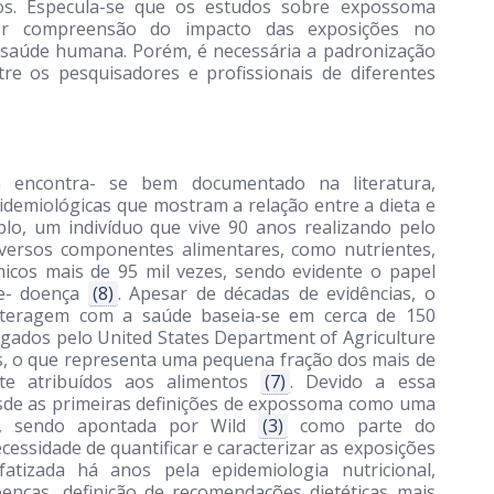
os. Especula-se que os estudos sobre expossoma
or compreensão do impacto das exposições no
saúde humana. Porém, é necessária a padronização
re os pesquisadores e profissionais de diferentes
encontra- se bem documentado na literatura,
idemiológicas que mostram a relação entre a dieta e
plo, um indivíduo que vive 90 anos realizando pelo
iversos componentes alimentares, como nutrientes,
icos mais de 95 mil vezes, sendo evidente o papel
de- doença
(8)
. Apesar de décadas de evidências, o
nteragem com a saúde baseia-se em cerca de 150
gados pelo United States Department of Agriculture
s, o que representa uma pequena fração dos mais de
te atribuídos aos alimentos
(7)
. Devido a essa
esde as primeiras definições de expossoma como uma
l, sendo apontada por Wild
(3)
como parte do
cessidade de quantificar e caracterizar as exposições
fatizada há anos pela epidemiologia nutricional,
enças, definição de recomendações dietéticas mais