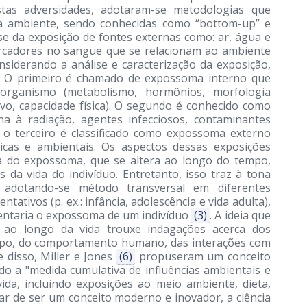
stas adversidades, adotaram-se metodologias que
a ambiente, sendo conhecidas como “bottom-up” e
ise da exposição de fontes externas como: ar, água e
arcadores no sangue que se relacionam ao ambiente
onsiderando a análise e caracterização da exposição,
. O primeiro é chamado de expossoma interno que
organismo (metabolismo, hormônios, morfologia
tivo, capacidade física). O segundo é conhecido como
na à radiação, agentes infecciosos, contaminantes
e o terceiro é classificado como expossoma externo
micas e ambientais. Os aspectos dessas exposições
a do expossoma, que se altera ao longo do tempo,
s da vida do indivíduo. Entretanto, isso traz à tona
adotando-se método transversal em diferentes
ativos (p. ex.: infância, adolescência e vida adulta),
entaria o expossoma de um indivíduo
(3)
. A ideia que
 ao longo da vida trouxe indagações acerca dos
rpo, do comportamento humano, das interações com
 disso, Miller e Jones
(6)
propuseram um conceito
o a "medida cumulativa de influências ambientais e
ida, incluindo exposições ao meio ambiente, dieta,
 de ser um conceito moderno e inovador, a ciência