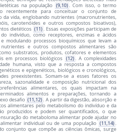
dietéticas na população
(9,10)
. Com isso, o termo
do recentemente para conceituar o conjunto de
o da vida, englobando nutrientes (macronutrientes,
enóis, carotenóides e outros compostos bioativos),
ntos dietéticos
(11)
. Essas exposições participam de
 do indivíduo, como receptores, enzimas e ácidos
o e modulando processos bioquímicos que levam a
s nutrientes e outros compostos alimentares são
 como substratos, produtos, cofatores e elementos
is em processos biológicos
(12)
. A complexidades
alidade humana, visto que a resposta a compostos
enéticos e epigenéticos, biológicos e cronológicos,
ades preexistentes. Somam-se a esses fatores os
ureza, sazonalidade e composição nutricional dos
o preferências alimentares, os quais impactam na
terminados alimentos e preparações, tornando a
exo desafio
(11,12)
. A partir da digestão, absorção e
os alimentares pelo metabolismo do indivíduo e da
 são produzidos e podem ser quantificados, o que
ensuração do metaboloma alimentar pode ajudar no
alimentar individual ou de uma população
(11,14)
.
do conjunto que compõe as ciências ômicas, surge