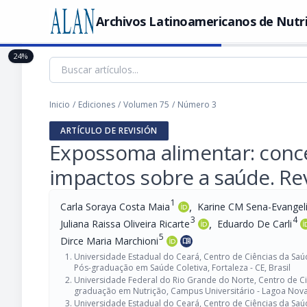
Archivos Latinoamericanos de Nutr
24%
Inicio
/
Ediciones
/
Volumen 75
/
Número 3
ARTÍCULO DE REVISIÓN
Expossoma alimentar: conce
impactos sobre a saúde. Rev
1
,
Carla Soraya Costa Maia
Karine CM Sena-Evangel
3
4
,
Juliana Raissa Oliveira Ricarte
Eduardo De Carli
5
Dirce Maria Marchioni
menu_book
Universidade Estadual do Ceará, Centro de Ciências da S
Pós-graduação em Saúde Coletiva, Fortaleza - CE, Brasil
Universidade Federal do Rio Grande do Norte, Centro de C
graduação em Nutrição, Campus Universitário - Lagoa Nova, 
Universidade Estadual do Ceará, Centro de Ciências da Saú