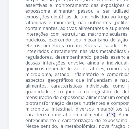
assertivas e monitoramento das exposições 
expossoma alimentar passou a ser utiliza
exposições dietéticas de um indivíduo ao long
vitaminas e minerais), não-nutrientes (polif
contaminantes, aditivos alimentares e supleme
interações com estruturas macromoleculares
nucleicos, exercendo seu mecanismo de açã
efeitos benéficos ou maléficos à saúde. O
integrados diretamente nas vias metabólicas
reguladores, desempenhando papéis essencia
dessas interações envolve ainda a individu
químicos depende de vários fatores, como os g
microbioma, estado inflamatório e comorbid
aspectos geográficos que influenciam a nat
alimentos, características individuais, com
quantidade e frequência da ingestão de de
mensuração do expossoma alimentar um compl
biotransformação desses nutrientes e compost
microbiota intestinal, diversos metabólitos
caracteriza o metaboloma alimentar
(13)
. A m
entendimento e caracterização do expossoma 
Nesse sentido, a metabolômica, nova fração 