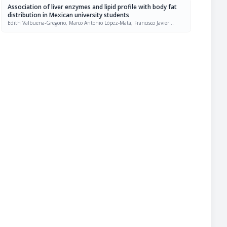
Association of liver enzymes and lipid profile with body fat
distribution in Mexican university students
Edith Valbuena-Gregorio, Marco Antonio López-Mata, Francisco Javier
Olivas-Aguirre, Adriana Alejandra Márquez-Ibarra, Brianda Joanna
Armenta-Guirado, Andrea Arreguín Coronado