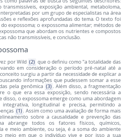
as como palavras de busca os seguintes descritores:
 transmissíveis, exposição ambiental, metaboloma,
interpretadas por um grupo de especialistas na área
ssões e reflexões aprofundadas do tema. O texto foi
ção do expossoma; o expossoma alimentar; métodos de
e expossoma que abordam os nutrientes e compostos
cas não transmissíveis, e conclusão.
xpossoma
vez por Wild
(2)
que o definiu como "a totalidade das
levando em consideração o período pré-natal até a
 conceito surgiu a partir da necessidade de explicar a
o, buscando informações que pudessem somar a esse
adas pela genômica
(3)
. Além disso, a fragmentação
bre o que era essa exposição, sendo necessária a
nte disso, o expossoma emerge como uma abordagem
integrativa, longitudinal e precisa, permitindo a
oenças
(1)
. Assim como uma avaliação de forma mais
 delineamento sobre a causalidade e prevenção das
a abrange todos os fatores físicos, químicos,
 vida e meio ambiente, ou seja, é a soma do ambiente
o meio em que o indivíduo vive e por isso a sua