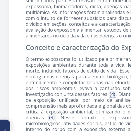
selecionados para esta revisão. Foram utilizad
expossoma, biomarcadores, dieta, doenças não
multiômica. As informações foram analisadas e 
com o intuito de fornecer subsídios para discu
dividido em seções: conceitos e a caracteriza
avaliação do expossoma alimentar; estudos d
alimentares no ciclo da vida e nas doenças crôni
Conceito e caracterização do E
O termo expossoma foi utilizado pela primeira 
exposições ambientais durante toda a vida, 
morte, incluindo fatores de estilo de vida". Esse
etiologia das doenças para além do biológic
entendimento e completar lacunas não elucid
dos riscos ambientais levava a confusão so
investigação conjunta desses fatores
(4)
. Dia
de exposição unificada, por meio da análise 
compreensão mais aprofundada e global das d
crítica à exposição ambiental, otimizando o
doenças
(3)
. Nesse contexto, o expossom
microbiológicos, atividades sociais, estilo de
ARTÍCULO ANTERIOR
interno do corpo com a exposição externa a
Importancia de la