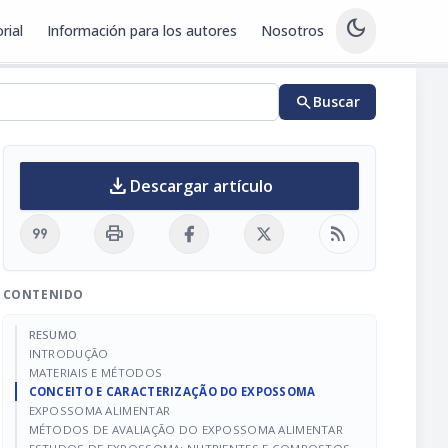
dark_mode
rial
Información para los autores
Nosotros
search
Buscar
download
Descargar artículo
format_quote
print
rss_feed
CONTENIDO
RESUMO
INTRODUÇÃO
MATERIAIS E MÉTODOS
CONCEITO E CARACTERIZAÇÃO DO EXPOSSOMA
EXPOSSOMA ALIMENTAR
MÉTODOS DE AVALIAÇÃO DO EXPOSSOMA ALIMENTAR