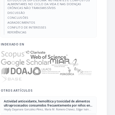
ESTUDOS DE EXPOSSOMA: NUTRIENTES E COMPOSTOS
ALIMENTARES NO CICLO DA VIDA E NAS DOENÇAS
CRÔNICAS NÃO TRANSMISSÍVEIS
DISCUSSÃO
CONCLUSÕES
AGRADECIMENTOS
CONFLITO DE INTERESSES
REFERÊNCIAS
INDEXADO EN
OTROS ARTÍCULOS
Actividad antioxidante, hemolítica y toxicidad de alimentos
ultraprocesados consumidos frecuentemente por niños en
México
Heydy Dayanara González-Pérez, María M. Romero-Chávez, Edgar Iván
Jiménez-Ruiz, María Marcela Robles-Machuca, María T. Sumaya-Martínez