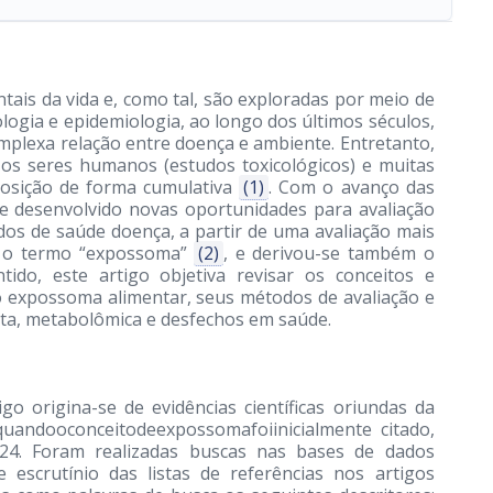
tais da vida e, como tal, são exploradas por meio de
cologia e epidemiologia, ao longo dos últimos séculos,
mplexa relação entre doença e ambiente. Entretanto,
a os seres humanos (estudos toxicológicos) e muitas
posição de forma cumulativa
(1)
. Com o avanço das
se desenvolvido novas oportunidades para avaliação
os de saúde doença, a partir de uma avaliação mais
do o termo “expossoma”
(2)
, e derivou-se também o
ido, este artigo objetiva revisar os conceitos e
 o expossoma alimentar, seus métodos de avaliação e
eta, metabolômica e desfechos em saúde.
igo origina-se de evidências científicas oriundas da
quandooconceitodeexpossomafoiinicialmente citado,
2024. Foram realizadas buscas nas bases de dados
scrutínio das listas de referências nos artigos