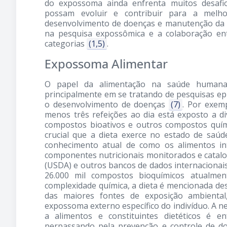
do expossoma ainda enfrenta muitos desafi
possam evoluir e contribuir para a melh
desenvolvimento de doenças e manutenção da 
na pesquisa expossômica e a colaboração ent
categorias
(1,5)
.
Expossoma Alimentar
O papel da alimentação na saúde humana 
principalmente em se tratando de pesquisas ep
o desenvolvimento de doenças
(7)
. Por exem
menos três refeições ao dia está exposto a d
compostos bioativos e outros compostos quím
crucial que a dieta exerce no estado de saú
conhecimento atual de como os alimentos i
componentes nutricionais monitorados e catalo
(USDA) e outros bancos de dados internacionai
26.000 mil compostos bioquímicos atualmen
complexidade química, a dieta é mencionada d
das maiores fontes de exposição ambienta
expossoma externo específico do indivíduo. A ne
a alimentos e constituintes dietéticos é en
perpassando pela prevenção e controle de do