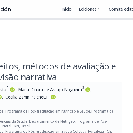
ición
Inicio
Ediciones
expand_more
Comité edito
itos, métodos de avaliação e
isão narrativa
2
3
,
,
ista
Maria Dinara de Araújo Nogueira
5
,
,
Cecília Zanin Palchetti
aúde, Programa de Pós-graduação em Nutrição e Saúde/Programa de
iências da Saúde, Departamento de Nutrição, Programa de Pós-
Natal - RN, Brasil.
de, Programa de Pós-graduação em Saúde Coletiva, Fortaleza - CE,