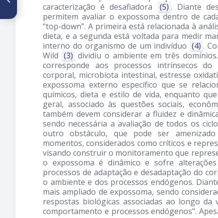
caracterização é desafiadora
(5)
. Diante de
agrobiodiversidad en el
consumo alimentario en
permitem avaliar o expossoma dentro de cad
regiones rurales: Una revisión
“top-down”. A primeira está relacionada à anál
sistemática
dieta, e a segunda está voltada para medir m
interno do organismo de um indivíduo
(4)
. C
Wild
(3)
dividiu o ambiente em três domínios
corresponde aos processos intrínsecos do 
corporal, microbiota intestinal, estresse oxida
expossoma externo específico que se relacio
químicos, dieta e estilo de vida, enquanto qu
geral, associado às questões sociais, econô
também devem considerar a fluidez e dinâmic
sendo necessária a avaliação de todos os ciclo
outro obstáculo, que pode ser amenizado 
momentos, considerados como críticos e represent
visando construir o monitoramento que repres
o expossoma é dinâmico e sofre alterações
processos de adaptação e desadaptação do co
o ambiente e dos processos endógenos. Diante
mais ampliado de expossoma, sendo considerad
respostas biológicas associadas ao longo da v
comportamento e processos endógenos". Apesar