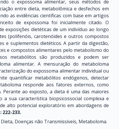
izando o expossoma alimentar, seus métodos de
ociação entre dieta, metabolômica e desfechos em
ando as evidências científicas com base em artigos
nceito de expossoma foi inicialmente citado. O
e exposições dietéticas de um indivíduo ao longo
tes (polifenóis, carotenóides e outros compostos
es e suplementos dietéticos. A partir da digestão,
tes e compostos alimentares pelo metabolismo do
versos metabólitos são produzidos e podem ser
boloma alimentar. A mensuração do metaboloma
racterização do expossoma alimentar individual ou
ite quantificar metabólitos endógenos, detectar
etaboloma responde aos fatores externos, como
ca. Perante ao exposto, a dieta é uma das maiores
 a sua característica biopsicossocial complexa e
l de alto potencial exploratório em abordagens de
: 222-233.
Dieta, Doenças não Transmissíveis, Metaboloma.