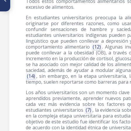
Todos estos comportamientos alimentarios s
textura modificada para
excesivo de alimentos.
pacientes con disfagia
En estudiantes universitarios preocupa la a
originarse por diferentes razones, como usa
confundir sensaciones de hambre y sacie
estudiantes universitarios indígenas pueden p
lingüístico que pueden conllevar a depresión 
comportamiento alimentario
(12)
. Algunas in
puede conllevar a la obesidad (OB), a través
incremento en la producción de cortisol, glucos
se ha asociado con mejor calidad de los alime
saciedad, además de ayudar a modular alguna
(14)
, sin embargo, en la etapa universitaria, 
tiempo, suelen reportarse como barreras para r
Los años universitarios son un momento clave 
aprendidos previamente, aprender nuevos pat
cada vez más evidencia sobre los factores qu
estudiantes universitarios
(7)
, la evidencia so
en la compleja etapa universitaria para estudiant
objetivo de este estudio fue identificar los facto
de acuerdo con la identidad étnica de universit