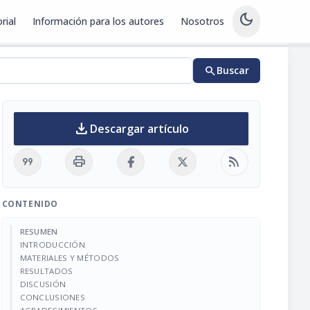
dark_mode
rial
Información para los autores
Nosotros
search
Buscar
download
Descargar artículo
format_quote
print
rss_feed
CONTENIDO
RESUMEN
INTRODUCCIÓN
MATERIALES Y MÉTODOS
RESULTADOS
DISCUSIÓN
CONCLUSIONES