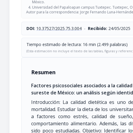
México.
Universidad del Papaloapan campus Tuxtepec. Tuxtepec, O
Autor para la correspondencia: Jorge Fernando Luna-Hernán
DOI:
10.37527/2025.75.3.004
-
Recibido:
24/05/2025
Tiempo estimado de lectura: 16 min (2.499 palabras)
(Esta estimación no incluye el texto de las tablas, figuras y referenc
Resumen
Factores psicosociales asociados a la calida
sureste de México: un análisis según identi
Introducción: La calidad dietética es uno 
mortalidad. Estudiar la dieta de los universit
a factores como estrés, calidad de sueño
comportamiento alimentario. Además, las di
sido poco estudiadas. Objetivo: Identificar l