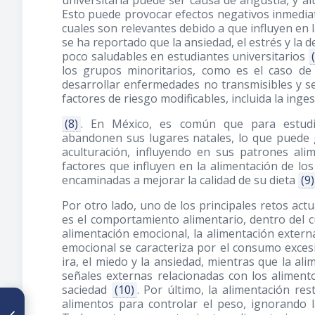
universitaria puede ser causa de angustia, y alt
Esto puede provocar efectos negativos inmediato
cuales son relevantes debido a que influyen en 
se ha reportado que la ansiedad, el estrés y la
poco saludables en estudiantes universitarios
los grupos minoritarios, como es el caso de
desarrollar enfermedades no transmisibles y se 
factores de riesgo modificables, incluida la inges
(8)
. En México, es común que para estudia
abandonen sus lugares natales, lo que puede g
aculturación, influyendo en sus patrones alime
factores que influyen en la alimentación de lo
encaminadas a mejorar la calidad de su dieta
(9)
Por otro lado, uno de los principales retos actu
es el comportamiento alimentario, dentro del cu
alimentación emocional, la alimentación extern
emocional se caracteriza por el consumo exce
ira, el miedo y la ansiedad, mientras que la al
señales externas relacionadas con los aliment
saciedad
(10)
. Por último, la alimentación rest
ARTÍCULO ANTERIOR
alimentos para controlar el peso, ignorando 
Desayunos dominicanos con