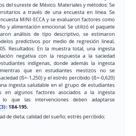
ios del sureste de México. Materiales y métodos: Se
ersitarios a través de una encuesta en línea. Se
a encuesta MINI-ECCA y se evaluaron factores como
ueño y alimentación emocional. Se utilizó el paquete
aron análisis de tipo descriptivo, se estimaron
delos predictivos por medio de regresión lineal,
,05. Resultados: En la muestra total, una ingesta
elación negativa con la respuesta a la saciedad
estudiantes indígenas, donde además la ingesta
; mientras que en estudiantes mestizos no se
aciedad (ß=-1,250) y el estrés percibido (ß=-0,620)
una ingesta saludable en el grupo de estudiantes
ias en algunos factores asociados a la ingesta
r lo que las intervenciones deben adaptarse
(3)
: 184-195.
d de dieta; calidad del sueño; estrés percibido;