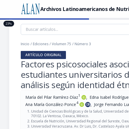
Archivos Latinoamericanos de Nutr
23%
Inicio
/
Ediciones
/
Volumen 75
/
Número 3
ARTÍCULO ORIGINAL
Factores psicosociales asoci
estudiantes universitarios 
análisis según identidad étn
1
,
María del Pilar Ramírez-Díaz
Edna Isabel Rodrígu
4
,
Ana María González-Ponce
Jorge Fernando L
menu_book
Unidad de Ciencias Biológicas y de la Salud, Universidad del
70102. La Ventosa, Oaxaca, México.
Escuela de Nutrición, Universidad Regional del Sureste, Oax
Universidad Veracruzana. Av. Dr Luis, Dr. Castelazo Ayala s/