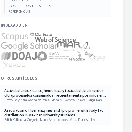
AGRADECIMIENTOS
CONFLICTOS DE INTERESES
REFERENCIAS
INDEXADO EN
OTROS ARTÍCULOS
Actividad antioxidante, hemolítica y toxicidad de alimentos
ultraprocesados consumidos frecuentemente por niños en
México
Heydy Dayanara González-Pérez, María M. Romero-Chávez, Edgar Iván
Jiménez-Ruiz, María Marcela Robles-Machuca, María T. Sumaya-Martínez
Association of liver enzymes and lipid profile with body fat
distribution in Mexican university students
Edith Valbuena-Gregorio, Marco Antonio López-Mata, Francisco Javier
Olivas-Aguirre, Adriana Alejandra Márquez-Ibarra, Brianda Joanna
Armenta-Guirado, Andrea Arreguín Coronado