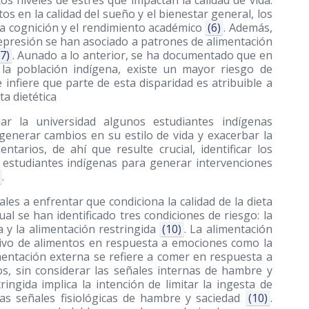
os niveles de estrés que impactan la calidad de vida.
s en la calidad del sueño y el bienestar general, los
la cognición y el rendimiento académico
(6)
. Además,
 depresión se han asociado a patrones de alimentación
(7)
. Aunado a lo anterior, se ha documentado que en
 la población indígena, existe un mayor riesgo de
infiere que parte de esta disparidad es atribuible a
ta dietética
r la universidad algunos estudiantes indígenas
enerar cambios en su estilo de vida y exacerbar la
ntarios, de ahí que resulte crucial, identificar los
s estudiantes indígenas para generar intervenciones
.
ales a enfrentar que condiciona la calidad de la dieta
al se han identificado tres condiciones de riesgo: la
a y la alimentación restringida
(10)
. La alimentación
sivo de alimentos en respuesta a emociones como la
imentación externa se refiere a comer en respuesta a
os, sin considerar las señales internas de hambre y
ringida implica la intención de limitar la ingesta de
las señales fisiológicas de hambre y saciedad
(10)
.