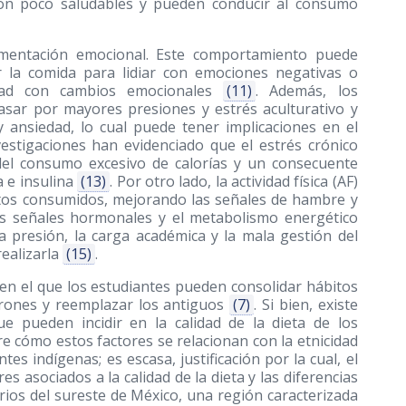
on poco saludables y pueden conducir al consumo
limentación emocional. Este comportamiento puede
r la comida para lidiar con emociones negativas o
dad con cambios emocionales
(11)
. Además, los
asar por mayores presiones y estrés aculturativo y
y ansiedad, lo cual puede tener implicaciones en el
vestigaciones han evidenciado que el estrés crónico
 del consumo excesivo de calorías y un consecuente
a e insulina
(13)
. Por otro lado, la actividad física (AF)
ntos consumidos, mejorando las señales de hambre y
s señales hormonales y el metabolismo energético
la presión, la carga académica y la mala gestión del
ealizarla
(15)
.
en el que los estudiantes pueden consolidar hábitos
rones y reemplazar los antiguos
(7)
. Si bien, existe
e pueden incidir en la calidad de la dieta de los
bre cómo estos factores se relacionan con la etnicidad
es indígenas; es escasa, justificación por la cual, el
res asociados a la calidad de la dieta y las diferencias
arios del sureste de México, una región caracterizada