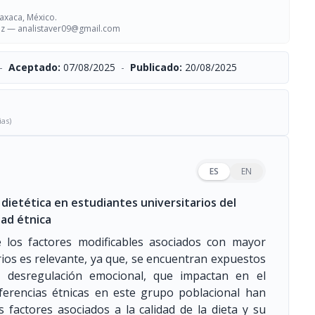
axaca, México.
dez —
analistaver09@gmail.com
-
Aceptado:
07/08/2025
-
Publicado:
20/08/2025
ias)
ES
EN
d dietética en estudiantes universitarios del
dad étnica
de los factores modificables asociados con mayor
arios es relevante, ya que, se encuentran expuestos
, desregulación emocional, que impactan en el
ferencias étnicas en este grupo poblacional han
os factores asociados a la calidad de la dieta y su