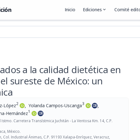
ición
Inicio
Ediciones
expand_more
Comité edito
ados a la calidad dietética en
del sureste de México: un
ica
2
3
,
,
ez-López
Yolanda Campos-Uscanga
menu_book
1
una-Hernández
menu_book
 Istmo. Carretera Transístmica Juchitán - La Ventosa Km. 14, C.P.
aca, México.
n, Col. Industrial Ánimas, C.P. 91193 Xalapa-Enríquez, Veracruz,