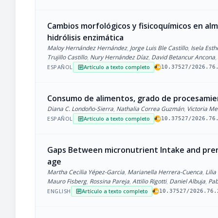
Cambios morfológicos y fisicoquímicos en alm
hidrólisis enzimática
Maloy Hernández Hernández
,
Jorge Luis Ble Castillo
,
Isela Esth
Trujillo Castillo
,
Nury Hernández Díaz
,
David Betancur Ancona
,
ESPAÑOL
Artículo a texto completo
article
10.37527/2026.76
Consumo de alimentos, grado de procesamien
Diana C. Londoño-Sierra
,
Nathalia Correa Guzmán
,
Victoria M
ESPAÑOL
Artículo a texto completo
article
10.37527/2026.76
Gaps Between micronutrient Intake and pren
age
Martha Cecilia Yépez-Garcia
,
Marianella Herrera-Cuenca
,
Lili
Mauro Fisberg
,
Rossina Pareja
,
Attilio Rigotti
,
Daniel Albuja
,
Pab
ENGLISH
Artículo a texto completo
article
10.37527/2026.76.