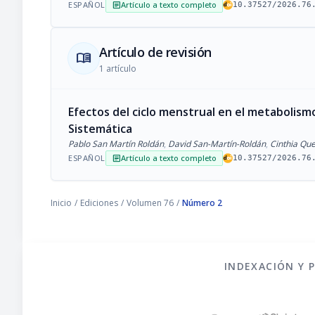
ESPAÑOL
Artículo a texto completo
article
10.37527/2026.76
Artículo de revisión
menu_book
1 artículo
Efectos del ciclo menstrual en el metabolis
Sistemática
Pablo San Martín Roldán
,
David San-Martín-Roldán
,
Cinthia Qu
ESPAÑOL
Artículo a texto completo
article
10.37527/2026.76
Inicio
/
Ediciones
/
Volumen 76
/
Número 2
INDEXACIÓN Y 