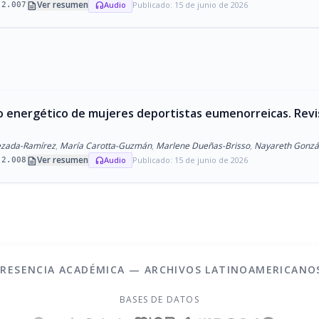
description
Ver resumen
Audio
Publicado: 15 de junio de 2026
headphones
.2.007
mo energético de mujeres deportistas eumenorreicas. Revi
ezada-Ramírez
,
María Carotta-Guzmán
,
Marlene Dueñas-Brisso
,
Nayareth Gonzá
description
Ver resumen
Audio
Publicado: 15 de junio de 2026
headphones
.2.008
PRESENCIA ACADÉMICA — ARCHIVOS LATINOAMERICANO
BASES DE DATOS