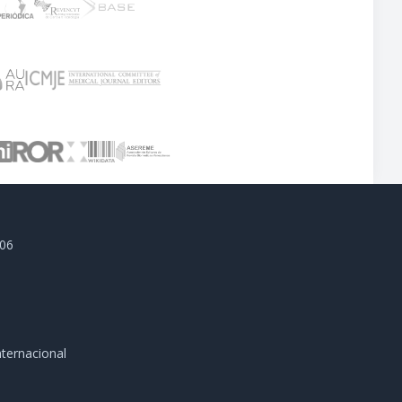
806
ternacional