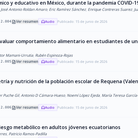
ómico y educativo en México, durante la pandemia COVID-1
José Antonio Roldan Amaro
,
Eric Ramírez Sánchez
,
Enrique Contreras Suarez
,
Ju
description
Ver resumen
Audio
Publicado: 15 de junio de 2026
headphones
.2.004
 evaluar comportamiento alimentario en estudiantes de un
ctor Mamani-Urrutia
,
Rubén Espinoza-Rojas
description
Ver resumen
Audio
Publicado: 15 de junio de 2026
headphones
.2.005
ía y nutrición de la población escolar de Requena (Valen
er Puche Gil
,
Antonio D Cámara-Hueso
,
Noemí López Ejeda
,
María Teresa García
description
Ver resumen
Audio
Publicado: 15 de junio de 2026
headphones
.2.006
 riesgo metabólico en adultos jóvenes ecuatorianos
rres
,
Patricio Ramos-Padilla