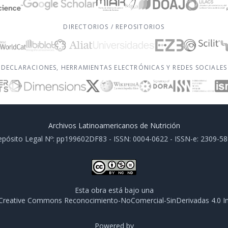
DIRECTORIOS / REPOSITORIOS
DECLARACIONES, HERRAMIENTAS ELECTRÓNICAS Y REDES SOCIALES
Archivos Latinoamericanos de Nutrición
pósito Legal Nº: pp199602DF83 - ISSN: 0004-0622 - ISSN-e: 2309-5
Esta obra está bajo una
e Creative Commons Reconocimiento-NoComercial-SinDerivadas 4.0 In
Powered by