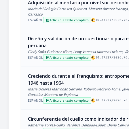
Adquisición alimentaria por nivel socioecon
María del Refugio Carrasco Quintero
,
Marsela Álvarez Izazaga
,
Carrasco
ESPAÑOL
Artículo a texto completo
article
10.37527/2026.76
Diseño y validación de un cuestionario para
peruana
Cindy Sofia Gutiérrez Nieto
,
Leidy Vanessa Moroco Luciano
,
Ví
ESPAÑOL
Artículo a texto completo
article
10.37527/2026.76
Creciendo durante el franquismo: antropometr
1946 hasta 1964
María Dolores Marrodán Serrano
,
Roberto Pedrero-Tomé
,
Javi
González-Montero de Espinosa
ESPAÑOL
Artículo a texto completo
article
10.37527/2026.76
Circunferencia del cuello como indicador de
Katherine Torres-Gallo
,
Verónica Delgado-López
,
Diana Celi-To