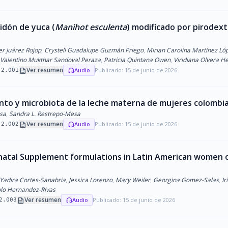
idón de yuca (
Manihot esculenta
) modificado por pirodext
er Juárez Rojop
,
Crystell Guadalupe Guzmán Priego
,
Mirian Carolina Martínez Ló
Valentino Mukthar Sandoval Peraza
,
Patricia Quintana Owen
,
Viridiana Olvera H
description
Ver resumen
Audio
Publicado: 15 de junio de 2026
headphones
.2.001
to y microbiota de la leche materna de mujeres colombi
esa
,
Sandra L. Restrepo-Mesa
description
Ver resumen
Audio
Publicado: 15 de junio de 2026
headphones
.2.002
atal Supplement formulations in Latin American women o
a Yadira Cortes-Sanabria
,
Jessica Lorenzo
,
Mary Weiler
,
Georgina Gomez-Salas
,
Ir
lo Hernandez-Rivas
description
Ver resumen
Audio
Publicado: 15 de junio de 2026
headphones
2.003