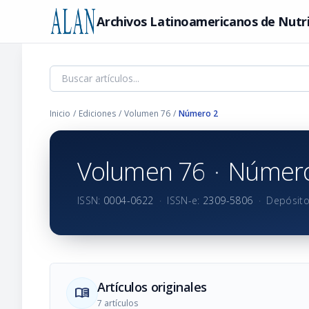
Archivos Latinoamericanos de Nutr
Inicio
/
Ediciones
/
Volumen 76
/
Número 2
Volumen 76
·
Número
ISSN:
0004-0622
·
ISSN-e:
2309-5806
·
Depósito
Artículos originales
menu_book
7 artículos