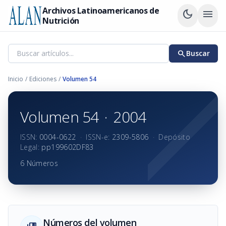
Archivos Latinoamericanos de
dark_mode
menu
Nutrición
search
Buscar
Inicio
/
Ediciones
/
Volumen 54
Volumen 54
·
2004
ISSN:
0004-0622
·
ISSN-e:
2309-5806
·
Depósito
Legal:
pp199602DF83
6 Números
Números del volumen