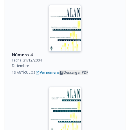
Número 4
Fecha:
31/12/2004
Diciembre
open_in_new
picture_as_pdf
Ver número
Descargar PDF
13 ARTÍCULOS