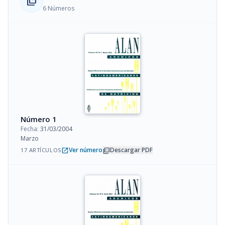
collections_bookmark
6 Números
Número 1
Fecha:
31/03/2004
Marzo
open_in_new
picture_as_pdf
Ver número
Descargar PDF
17 ARTÍCULOS