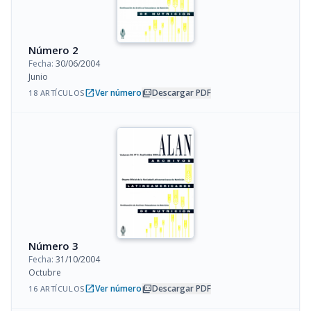
Número 2
Fecha:
30/06/2004
Junio
open_in_new
picture_as_pdf
Ver número
Descargar PDF
18 ARTÍCULOS
Número 3
Fecha:
31/10/2004
Octubre
open_in_new
picture_as_pdf
Ver número
Descargar PDF
16 ARTÍCULOS