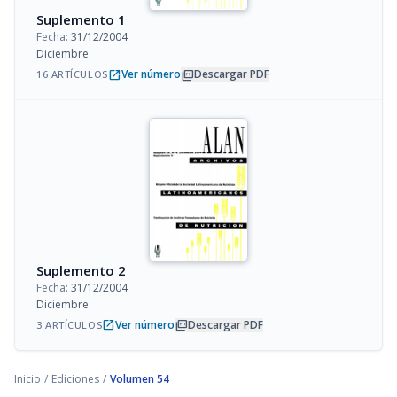
Suplemento 1
Fecha:
31/12/2004
Diciembre
open_in_new
picture_as_pdf
Ver número
Descargar PDF
16 ARTÍCULOS
Suplemento 2
Fecha:
31/12/2004
Diciembre
open_in_new
picture_as_pdf
Ver número
Descargar PDF
3 ARTÍCULOS
Inicio
/
Ediciones
/
Volumen 54