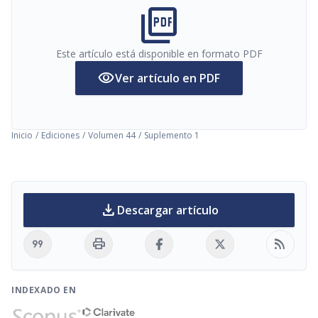
picture_as_pdf
Este artículo está disponible en formato PDF
visibility
Ver artículo en PDF
Inicio
/
Ediciones
/
Volumen 44
/
Suplemento 1
download
Descargar artículo
format_quote
print
rss_feed
INDEXADO EN