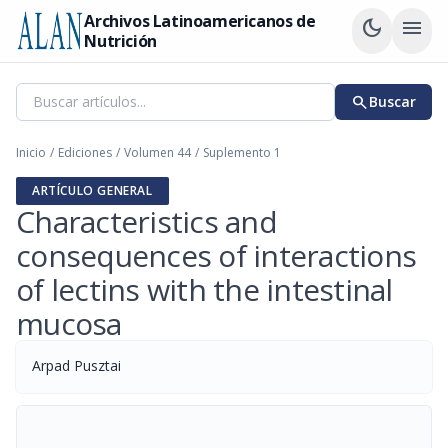
Archivos Latinoamericanos de
dark_mode
menu
Nutrición
search
Buscar
Inicio
/
Ediciones
/
Volumen 44
/
Suplemento 1
ARTÍCULO GENERAL
Characteristics and
consequences of interactions
of lectins with the intestinal
mucosa
Arpad Pusztai