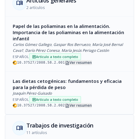
Artículos generales
menu_book
2 artículos
Papel de las poliaminas en la alimentación.
Importancia de las poliaminas en la alimentación
infantil
Carlos Gómez Gallego
,
Gaspar Ros Berruezo
,
María José Bernal
Cava†
,
Darío Pérez Conesa
,
María Jesús Periago Castón
ESPAÑOL
Artículo a texto completo
article
description
Ver resumen
10.37527/2008.58.2.001
Las dietas cetogénicas: fundamentos y eficacia
para la pérdida de peso
Joaquín Pérez-Guisado
ESPAÑOL
Artículo a texto completo
article
description
Ver resumen
10.37527/2008.58.2.002
Trabajos de investigación
menu_book
11 artículos