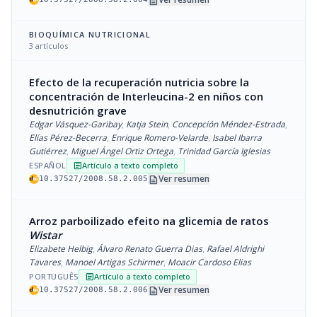
description
BIOQUÍMICA NUTRICIONAL
3 artículos
Efecto de la recuperación nutricia sobre la
concentración de Interleucina-2 en niños con
desnutrición grave
Edgar Vásquez-Garibay
,
Katja Stein
,
Concepción Méndez-Estrada
,
Elías Pérez-Becerra
,
Enrique Romero-Velarde
,
Isabel Ibarra
Gutiérrez
,
Miguel Ángel Ortiz Ortega
,
Trinidad García Iglesias
ESPAÑOL
Artículo a texto completo
article
description
Ver resumen
10.37527/2008.58.2.005
Arroz parboilizado efeito na glicemia de ratos
Wistar
Elizabete Helbig
,
Álvaro Renato Guerra Dias
,
Rafael Aldrighi
Tavares
,
Manoel Artigas Schirmer
,
Moacir Cardoso Elias
PORTUGUÊS
Artículo a texto completo
article
description
Ver resumen
10.37527/2008.58.2.006