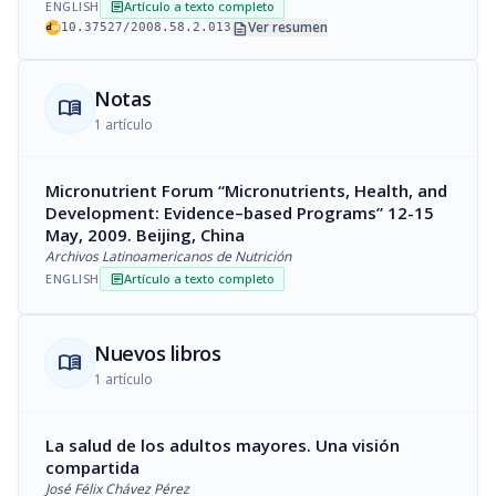
ENGLISH
Artículo a texto completo
article
description
Ver resumen
10.37527/2008.58.2.013
Notas
menu_book
1 artículo
Micronutrient Forum “Micronutrients, Health, and
Development: Evidence–based Programs” 12-15
May, 2009. Beijing, China
Archivos Latinoamericanos de Nutrición
ENGLISH
Artículo a texto completo
article
Nuevos libros
menu_book
1 artículo
La salud de los adultos mayores. Una visión
compartida
José Félix Chávez Pérez