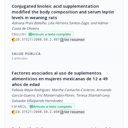
Conjugated linoleic acid supplementation
modified the body composition and serum leptin
levels in weaning rats
Adriana Prais Botelho
,
Lilia Ferreira Santos-Zago
,
and Admar
Costa de Oliveira
ENGLISH
Artículo a texto completo
article
description
Ver resumen
10.37527/2008.58.2.007
SALUD PÚBLICA
2 artículos
Factores asociados al uso de suplementos
alimenticios en mujeres mexicanas de 12 a 49
años de edad
Fabiola Mejía-Rodríguez
,
Martha Camacho-Cisneros
,
Armando
García-Guerra
,
Eric Monterrubio-Flores
,
Teresa Shamah-Levy
,
Salvador Villalpando Hernández
ESPAÑOL
Artículo a texto completo
article
description
Ver resumen
10.37527/2008.58.2.008