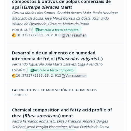
compostos bioativos de polpas comerciais de
açaí (
Euterpe oleracea
Mart)
Gerusa Matias dos Santos
,
Geraldo Arraes Maia
,
Paulo Henrique
Machado de Sousa
,
José Maria Correia da Costa
,
Raimundo
Wilane de Figueiredo
,
Giovana Matias do Prado
PORTUGUÊS
Artículo a texto completo
article
description
Ver resumen
10.37527/2008.58.2.011
Desarrollo de un alimento de humedad
intermedia de fréjol (
Phaseolus vulgaris
L.)
Fernando Figuerola
,
Ana María Estévez
,
Olga Avendaño
ESPAÑOL
Artículo a texto completo
article
description
Ver resumen
10.37527/2008.58.2.012
LATINFOODS - COMPOSICIÓN DE ALIMENTOS
1 artículo
Chemical composition and fatty acid profile of
rhea (
Rhea americana
) meat
Pedro Fernando Romanelli
,
Elizeu Trabuco
,
Andréia Borges
Scriboni
,
Jesuí Vergílio Visentainer
,
Nilson Evelázio de Souza