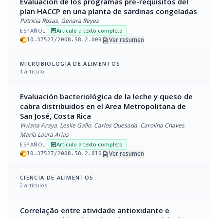
Evaluación de los programas pre-requisitos del
plan HACCP en una planta de sardinas congeladas
Patricia Rosas
,
Genara Reyes
ESPAÑOL
Artículo a texto completo
article
description
Ver resumen
10.37527/2008.58.2.009
MICROBIOLOGÍA DE ALIMENTOS
1 artículo
Evaluación bacteriológica de la leche y queso de
cabra distribuidos en el Area Metropolitana de
San José, Costa Rica
Viviana Araya
,
Leslie Gallo
,
Carlos Quesada
,
Carolina Chaves
,
María Laura Arias
ESPAÑOL
Artículo a texto completo
article
description
Ver resumen
10.37527/2008.58.2.010
CIENCIA DE ALIMENTOS
2 artículos
Correlação entre atividade antioxidante e