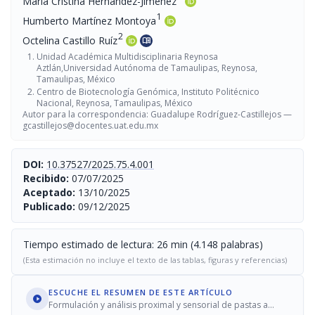
María Cristina Hernández-Jiménez
1
Humberto Martínez Montoya
2
Octelina Castillo Ruíz
menu_book
Unidad Académica Multidisciplinaria Reynosa
Aztlán,Universidad Autónoma de Tamaulipas, Reynosa,
Tamaulipas, México
Centro de Biotecnología Genómica, Instituto Politécnico
Nacional, Reynosa, Tamaulipas, México
Autor para la correspondencia: Guadalupe Rodríguez-Castillejos —
gcastillejos@docentes.uat.edu.mx
DOI:
10.37527/2025.75.4.001
Recibido:
07/07/2025
Aceptado:
13/10/2025
Publicado:
09/12/2025
Tiempo estimado de lectura: 26 min (4.148 palabras)
(Esta estimación no incluye el texto de las tablas, figuras y referencias)
ESCUCHE EL RESUMEN DE ESTE ARTÍCULO
Formulación y análisis proximal y sensorial de pastas a