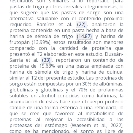
resultados son similares a lo reportado para
pastas de trigo y otros cereales o leguminosas, lo
que sugiere que las pastas de sorgo son una
alternativa saludable con el contenido proximal
requerido. Ramírez et al.
(22)
, analizaron la
proteína contenida en una pasta hecha a base de
harina de sémola de trigo
(14,87)
y harina de
frutopán (13,99%), estos resultados son menores
comparado con la cantidad de proteína que
presentó el T2 elaborado en este estudio. Dussán-
Sarria et al.
(33)
, reportaron un contenido de
proteína de 15,68% en una pasta empleada con
harina de sémola de trigo y harina de quinua,
similar al T2 del presente estudio. Las proteínas de
sorgo están compuestas por un 30% de albúminas,
globulinas y glutelinas y el 70% de prolaminas
solubles en alcohol conocidas como kafirinas; la
acumulación de éstas hace que el cuerpo proteico
cambie de una forma esférica a una reticulada, lo
que se cree que favorece al metabolismo de
proteínas al mejorar la accesibilidad a las
proteasas del estómago (Waseem et al., 2022);
como se ha mencionado, el sorgo es libre de