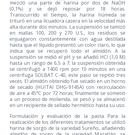
mezcló una parte de harina por dos de NaOH
(0,1%) y se dejó reposar por 18 horas.
Transcurrido el tiempo, la harina húmeda se
trituró en una licuadora casera en la velocidad más
alta durante dos minutos. La suspensión se tamizó
en mallas 100, 200 y 270 U.S., los residuos se
enjuagaron constantemente con agua destilada
hasta que el líquido presentó un color claro, lo que
indica que se recuperó todo el almidón. A la
suspensión se midió el pH y se añadió HCl (1,0 M)
hasta un rango de 6,5 a 7; la suspensión obtenida
se centrifugó a 1400 rpm por 10 minutos en una
centrifuga SOLBAT C-40, este paso se repitió tres
veces. El almidón obtenido fue secado en un horno
de secado (HUITAI DHG-9145A) con recirculación
de aire a 45°C por 72 horas; finalmente se sometió
a un proceso de molienda, se pesó y se almacenó
en un recipiente de sellado hermético hasta su uso.
Formulación y evaluación de la pasta Para la
realización de los diferentes tratamientos se utilizó
harina de sorgo de la variedad Sureño, añadiendo
almidón de sorgo de la variedad Mazatlán, se