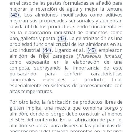
en el caso de las pastas formuladas se añadió para
mejorar la retención de agua y mejor la textura
(42)
. Los almidones modificados como aditivos
mejoran sus propiedades sensoriales y aumentan
la vida útil de los productos, siendo fundamentales
en la elaboración industrial de alimentos como
pan, galletas y pasta
(43)
. La gelatinización es una
propiedad funcional crucial de los almidones en su
uso industrial
(44)
. Ligardo et al.,
(45)
emplearon
almidón de frijol zaragoza (
Phaseolus lunatus
)
como espesante en la elaboración de una
compota, subrayando la importancia de este
polisacárido para conferir características
funcionales esenciales al producto final,
especialmente en sistemas de procesamiento con
altas temperaturas.
Por otro lado, la fabricación de productos libres de
gluten implica una mezcla que combina sorgo y
almidón, donde el sorgo debe constituir al menos
el 50% del contenido. En la fabricación de pan, el
almidón se utiliza para dispersar las partículas del
endospermo y del salvado presentes en la harina,