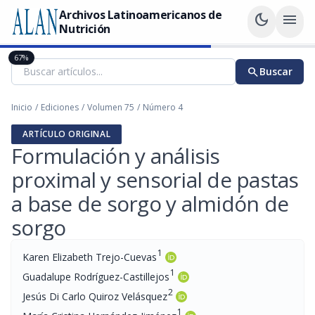
Archivos Latinoamericanos de
dark_mode
menu
Nutrición
67%
search
Buscar
Inicio
/
Ediciones
/
Volumen 75
/
Número 4
ARTÍCULO ORIGINAL
Formulación y análisis
proximal y sensorial de pastas
a base de sorgo y almidón de
sorgo
1
Karen Elizabeth Trejo-Cuevas
1
Guadalupe Rodríguez-Castillejos
2
Jesús Di Carlo Quiroz Velásquez
1