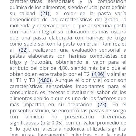
características sensoriales y la composición
química de los alimentos, siendo crucial para definir
su calidad
(21)
; el color de la pasta varía
dependiendo de las características del grano, la
molienda y el secado; por lo que al ser una pasta
con harina integral su coloración es más oscura
que una pasta elaborada con harinas de trigo
como suele ser con la pasta comercial. Ramírez et
al.
(22)
, realizaron una evaluación sensorial a
pastas elaboradas con harinas compuestas de
trigo y frutopán, obteniendo el valor para el
atributo del olor de 4,80, siendo más bajo que el
obtenido en este trabajo por el T2
(4,96)
y similar
al T1 y T3
(4,80)
. Aunque el olor y el color son
características sensoriales importantes para el
consumidor, es necesario evaluar el sabor de los
alimentos debido a que es uno de los factores que
más impactan en su aceptación
(23)
. En el
presente estudio, se encontró las pastas de sorgo
con almidón no presentaron diferencias
significativas (p ≥ 0,05), con un valor promedio de
5, lo que en la escala hedónica utilizada significa
“me gusta ligeramente”; mientras que la pasta