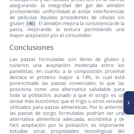
asegurando la integridad del gel del almidón
promoviendo uniformidad al evitar interferencias
de películas liquidas procedentes de células sin
gluten
(46)
. El almidón mejora la consistencia de la
pasta, mejorando la textura permitiendo una
mayor aceptación por el consumidor.
Conclusiones
Las pastas formuladas son libres de gluten y
tuvieron una aceptación moderada entre los
panelistas; en cuanto a la composición proximal
destaca el proteico mayor a 14%, lo cual está
porencimade las pastas comerciales; lo que las
posiciona como una alternativa saludable para
toda la población; aunado a que el sorgo es un
SIGUIENTE ARTÍCULO
cereal más económico que el trigo u otros cereales
Evaluating the consumption of
utilizados para pastas alimenticias. Por lo anterior,
fruits and vegetables among
las pastas de sorgo formuladas podrían ser una
beneficiaries of soup kitchens
in the Metropolitan region of
alternativa alimenticia adecuada, económica y de
Chile
fácil aceptación por la población; es importante
estudiar otras propiedades tecnológicas del