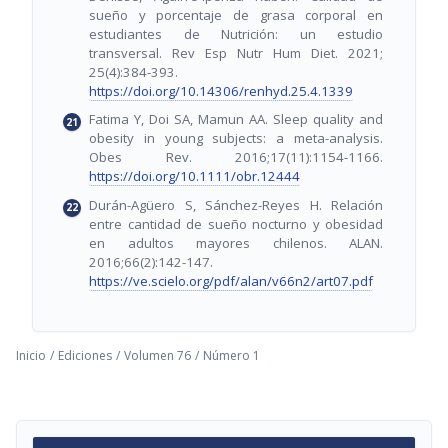
sueño y porcentaje de grasa corporal en
estudiantes de Nutrición: un estudio
transversal. Rev Esp Nutr Hum Diet. 2021;
25(4):384-393.
https://doi.org/10.14306/renhyd.25.4.1339
Fatima Y, Doi SA, Mamun AA. Sleep quality and
obesity in young subjects: a meta-analysis.
Obes Rev. 2016;17(11):1154-1166.
https://doi.org/10.1111/obr.12444
Durán-Agüero S, Sánchez-Reyes H. Relación
entre cantidad de sueño nocturno y obesidad
en adultos mayores chilenos. ALAN.
2016;66(2):142-147.
https://ve.scielo.org/pdf/alan/v66n2/art07.pdf
Inicio
/
Ediciones
/
Volumen 76
/
Número 1