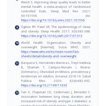
Weich S. Improving sleep quality leads to better
mental health: a meta-analysis of randomised
controlled trials. Sleep Med Rev. 2021;
60:101556. doi:
https://doi.org/10.1016/j.smrv.2021.101556
Ogilvie RP, Patel SR. The epidemiology of sleep
and obesity. Sleep Health. 2017; 3(5):383-388.
https://doi.org/10.1016/j.sleh.2017.07.013
World Health Organization. Obesity and
overweight [Internet]. Suiza: WHO, 2021.
https://www.who.int/es/news-room/fact-
sheets/detail/obesity-and- overweight
Barquera S, Hernández-Barrera L, Trejo-Valdivia
B, Shamah T, Campos-Nonato I, Rivera-
Dommarco J. Obesidad en México, prevalencia y
tendencias en adultos. Ensanut 2018-19. Salud
Publica Mex. 2020; 62(6):682-692.
https://doi.org/10.21149/11630
Tan X, Chapman CD, Cedernaes J, Benedict C.
Association between long sleep duration and
increased risk of obesity and type 2 diabetes: a
review of possible mechanisms. Sleep Med Rev.