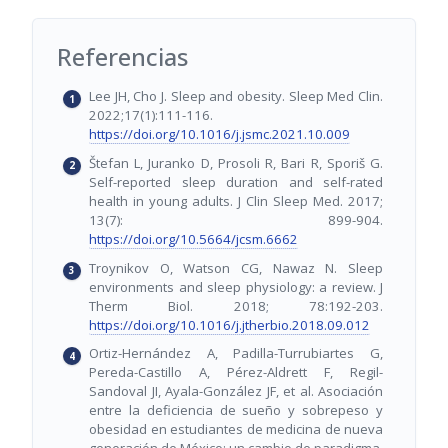
Referencias
Lee JH, Cho J. Sleep and obesity. Sleep Med Clin.
2022;17(1):111-116.
https://doi.org/10.1016/j.jsmc.2021.10.009
Štefan L, Juranko D, Prosoli R, Bari R, Sporiš G.
Self-reported sleep duration and self-rated
health in young adults. J Clin Sleep Med. 2017;
13(7): 899-904.
https://doi.org/10.5664/jcsm.6662
Troynikov O, Watson CG, Nawaz N. Sleep
environments and sleep physiology: a review. J
Therm Biol. 2018; 78:192-203.
https://doi.org/10.1016/j.jtherbio.2018.09.012
Ortiz-Hernández A, Padilla-Turrubiartes G,
Pereda-Castillo A, Pérez-Aldrett F, Regil-
Sandoval JI, Ayala-González JF, et al. Asociación
entre la deficiencia de sueño y sobrepeso y
obesidad en estudiantes de medicina de nueva