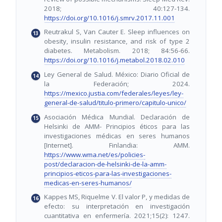
2018; 40:127-134.
https://doi.org/10.1016/j.smrv.2017.11.001
Reutrakul S, Van Cauter E. Sleep influences on
obesity, insulin resistance, and risk of type 2
diabetes. Metabolism. 2018; 84:56-66.
https://doi.org/10.1016/j.metabol.2018.02.010
Ley General de Salud. México: Diario Oficial de
la Federación; 2024.
https://mexico.justia.com/federales/leyes/ley-
general-de-salud/titulo-primero/capitulo-unico/
Asociación Médica Mundial. Declaración de
Helsinki de AMM- Principios éticos para las
investigaciones médicas en seres humanos
[Internet]. Finlandia: AMM.
https://www.wma.net/es/policies-
post/declaracion-de-helsinki-de-la-amm-
principios-eticos-para-las-investigaciones-
medicas-en-seres-humanos/
Kappes MS, Riquelme V. El valor P, y medidas de
efecto: su interpretación en investigación
cuantitativa en enfermería. 2021;15(2): 1247.