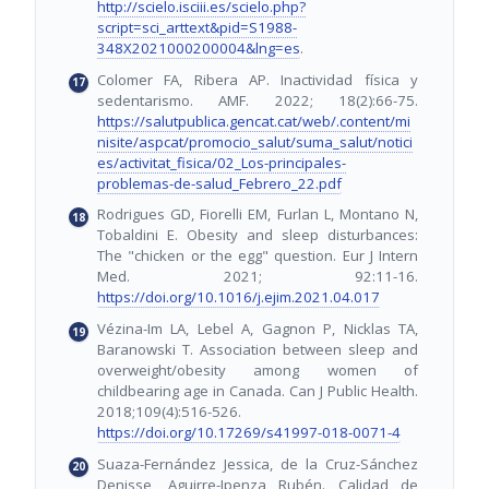
http://scielo.isciii.es/scielo.php?
script=sci_arttext&pid=S1988-
348X2021000200004&lng=es
.
Colomer FA, Ribera AP. Inactividad física y
sedentarismo. AMF. 2022; 18(2):66-75.
https://salutpublica.gencat.cat/web/.content/mi
nisite/aspcat/promocio_salut/suma_salut/notici
es/activitat_fisica/02_Los-principales-
problemas-de-salud_Febrero_22.pdf
Rodrigues GD, Fiorelli EM, Furlan L, Montano N,
Tobaldini E. Obesity and sleep disturbances:
The "chicken or the egg" question. Eur J Intern
Med. 2021; 92:11-16.
https://doi.org/10.1016/j.ejim.2021.04.017
Vézina-Im LA, Lebel A, Gagnon P, Nicklas TA,
Baranowski T. Association between sleep and
overweight/obesity among women of
childbearing age in Canada. Can J Public Health.
2018;109(4):516-526.
https://doi.org/10.17269/s41997-018-0071-4
Suaza-Fernández Jessica, de la Cruz-Sánchez
Denisse, Aguirre-Ipenza Rubén. Calidad de