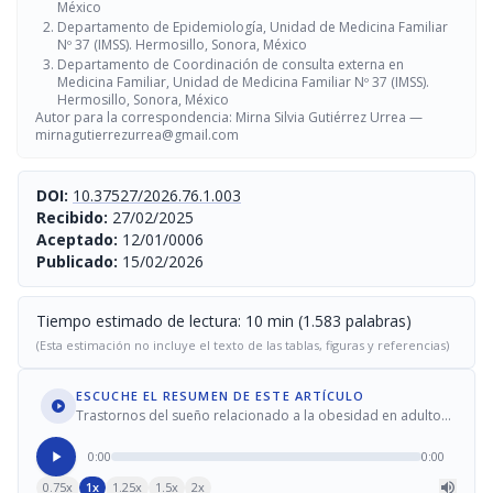
México
Departamento de Epidemiología, Unidad de Medicina Familiar
Nº 37 (IMSS). Hermosillo, Sonora, México
Departamento de Coordinación de consulta externa en
Medicina Familiar, Unidad de Medicina Familiar Nº 37 (IMSS).
Hermosillo, Sonora, México
Autor para la correspondencia: Mirna Silvia Gutiérrez Urrea —
mirnagutierrezurrea@gmail.com
DOI:
10.37527/2026.76.1.003
Recibido:
27/02/2025
Aceptado:
12/01/0006
Publicado:
15/02/2026
Tiempo estimado de lectura: 10 min (1.583 palabras)
(Esta estimación no incluye el texto de las tablas, figuras y referencias)
ESCUCHE EL RESUMEN DE ESTE ARTÍCULO
Trastornos del sueño relacionado a la obesidad en adultos
jóvenes
0:00
0:00
0.75x
1x
1.25x
1.5x
2x