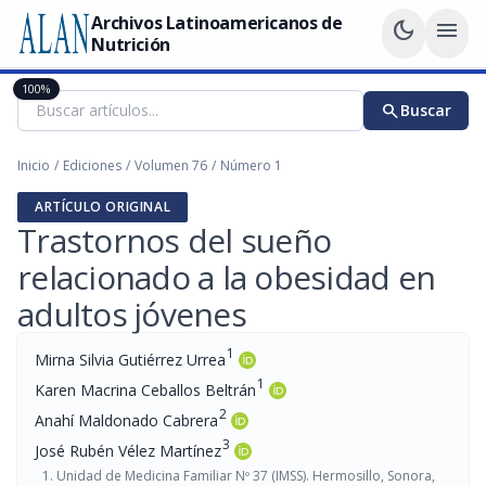
Archivos Latinoamericanos de
dark_mode
menu
Nutrición
100%
search
Buscar
Inicio
/
Ediciones
/
Volumen 76
/
Número 1
ARTÍCULO ORIGINAL
Trastornos del sueño
relacionado a la obesidad en
adultos jóvenes
1
Mirna Silvia Gutiérrez Urrea
1
Karen Macrina Ceballos Beltrán
2
Anahí Maldonado Cabrera
3
José Rubén Vélez Martínez
Unidad de Medicina Familiar Nº 37 (IMSS). Hermosillo, Sonora,