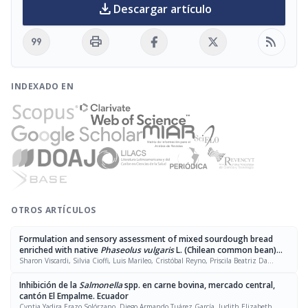
download
Descargar artículo
format_quote
print
rss_feed
INDEXADO EN
OTROS ARTÍCULOS
Formulation and sensory assessment of mixed sourdough bread
enriched with native
Phaseolus vulgaris
L. (Chilean common bean)
flour
Sharon Viscardi, Silvia Cioffi, Luis Marileo, Cristóbal Reyno, Priscila Beatriz Da
Fonseca Pacheco, Christoffer Abdon Ojeda Ojeda, Carla Victoria Rodríguez Rivera,
Elizabeth María Ulloa-Inostroza
Inhibición de la
Salmonella
spp. en carne bovina, mercado central,
cantón El Empalme. Ecuador
Cyntia Yadira Erazo Solórzano, Diego Armando Tuárez García, Judith Elizabeth