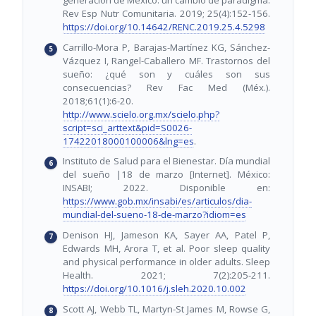
generación de México: un cambio de paradigma.
Rev Esp Nutr Comunitaria. 2019; 25(4):152-156.
https://doi.org/10.14642/RENC.2019.25.4.5298
Carrillo-Mora P, Barajas-Martínez KG, Sánchez-
Vázquez I, Rangel-Caballero MF. Trastornos del
sueño: ¿qué son y cuáles son sus
consecuencias? Rev Fac Med (Méx.).
2018;61(1):6-20.
http://www.scielo.org.mx/scielo.php?
script=sci_arttext&pid=S0026-
17422018000100006&lng=es
.
Instituto de Salud para el Bienestar. Día mundial
del sueño |18 de marzo [Internet]. México:
INSABI; 2022. Disponible en:
https://www.gob.mx/insabi/es/articulos/dia-
mundial-del-sueno-18-de-marzo?idiom=es
Denison HJ, Jameson KA, Sayer AA, Patel P,
Edwards MH, Arora T, et al. Poor sleep quality
and physical performance in older adults. Sleep
Health. 2021; 7(2):205-211.
https://doi.org/10.1016/j.sleh.2020.10.002
Scott AJ, Webb TL, Martyn-St James M, Rowse G,